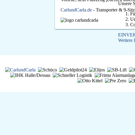
Unsere S
CarlundCarla.de
- Transporter & 9-Sitz
Fü
Um
Co
EINVE
Weitere 