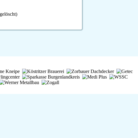
F-Jugend
Leichtathletik
gelöscht)
Gymnastikgruppe
Läufergruppe
Verein
Aktuelles
Spielstätte
Stadionordnung
Kontakt
Vereinsgeschichte
Dokumente
Rechtliches
Datenschutz
Impressum