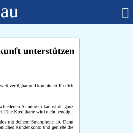
bau
Fußball - Männer
Erste Mannschaft - Verbandsliga Sachsen-Anhalt
Zweite Mannschaft - Kreisliga Burgenlandkreis
Alte Herren
kunft unterstützen
Fußball - Frauen
Regionalklasse 4 - Sachsen-Anhalt
Fußball - Nachwuchs - girls only
B-Juniorinnen
C-Juniorinnen
weit verfügbar und kombiniert für dich
D-Juniorinnen
E/F-Juniorinnen
Bambini-Girls
schiedenen Standorten kannst du ganz
Fußball - Nachwuchs
. Eine Kreditkarte wird nicht benötigt.
A-Jugend
C-Jugend
ktlos mit deinem Smartphone ab. Denn
D-Jugend
rsönliches Kundenkonto und genieße die
E-Jugend