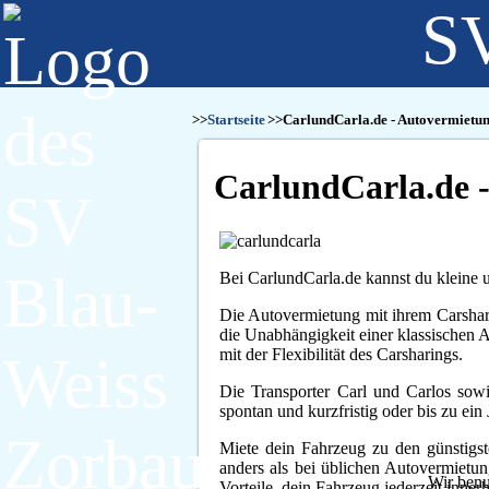
SV
Startseite
CarlundCarla.de - Autovermietung
CarlundCarla.de -
Bei CarlundCarla.de kannst du kleine u
Die Autovermietung mit ihrem Carshari
die Unabhängigkeit einer klassischen 
mit der Flexibilität des Carsharings.
Die Transporter Carl und Carlos sow
spontan und kurzfristig oder bis zu ei
Miete dein Fahrzeug zu den günstigs
anders als bei üblichen Autovermietun
Wir benu
Vorteile, dein Fahrzeug jederzeit inn