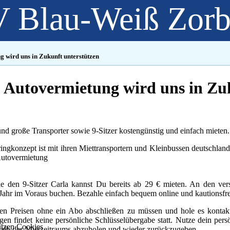
 Blau-Weiß Zor
 wird uns in Zukunft unterstützen
 Autovermietung wird uns in Zu
nd große Transporter sowie 9-Sitzer kostengünstig und einfach mieten.
ngkonzept ist mit ihren Miettransportern und Kleinbussen deutschland
Autovermietung
ie den 9-Sitzer Carla kannst Du bereits ab 29 € mieten. An den ver
n Jahr im Voraus buchen. Bezahle einfach bequem online und kautionsfrei
ten Preisen ohne ein Abo abschließen zu müssen und hole es konta
gen findet keine persönliche Schlüsselübergabe statt. Nutze dein pe
tzen Cookies
erhalb des Mietzeitraums abzuholen und wieder zurückzugeben.