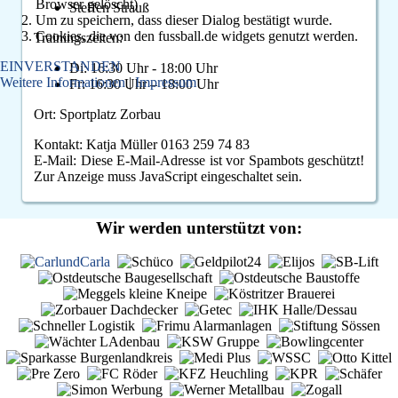
Browser gelöscht)
Steffen Strauß
F-Jugend
Um zu speichern, dass dieser Dialog bestätigt wurde.
Cookies, die von den fussball.de widgets genutzt werden.
Trainingszeiten:
Leichtathletik
Gymnastikgruppe
EINVERSTANDEN
Di: 16:30 Uhr - 18:00 Uhr
Läufergruppe
Weitere Informationen
|
Impressum
Fr: 16:30 Uhr – 18:00 Uhr
Verein
Aktuelles
Ort: Sportplatz Zorbau
Spielstätte
Kontakt: Katja Müller 0163 259 74 83
Stadionordnung
E-Mail:
Diese E-Mail-Adresse ist vor Spambots geschützt!
Kontakt
Zur Anzeige muss JavaScript eingeschaltet sein.
Vereinsgeschichte
Dokumente
Wir werden unterstützt von:
Rechtliches
Datenschutz
Impressum