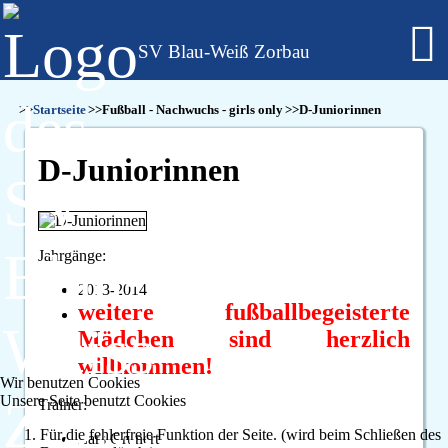
SV Blau-Weiß Zorbau
Fußball - Männer
Startseite
Fußball - Nachwuchs - girls only
D-Juniorinnen
Erste Mannschaft - Verbandsliga Sachsen-Anhalt
Zweite Mannschaft - Kreisliga Burgenlandkreis
D-Juniorinnen
Alte Herren
Fußball - Frauen
Regionalklasse 4 - Sachsen-Anhalt
Fußball - Nachwuchs - girls only
B-Juniorinnen
Jahrgänge:
C-Juniorinnen
2013-2014
D-Juniorinnen
weitere fußballbegeisterte
E/F-Juniorinnen
Mädchen sind herzlich
Bambini-Girls
Fußball - Nachwuchs
willkommen!
A-Jugend
Wir benutzen Cookies
Unsere Seite benutzt Cookies
C-Jugend
Trainer:
D-Jugend
Für die fehlerfreie Funktion der Seite. (wird beim Schließen des
Lars Grunert
E-Jugend