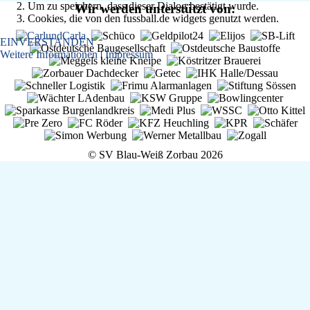
Um zu speichern, dass dieser Dialog bestätigt wurde.
Wir werden unterstützt von:
F-Jugend
Cookies, die von den fussball.de widgets genutzt werden.
Leichtathletik
EINVERSTANDEN
Gymnastikgruppe
Weitere Informationen
|
Impressum
Läufergruppe
Verein
Aktuelles
Spielstätte
Stadionordnung
Kontakt
Vereinsgeschichte
© SV Blau-Weiß Zorbau 2026
Dokumente
Rechtliches
Datenschutz
Impressum