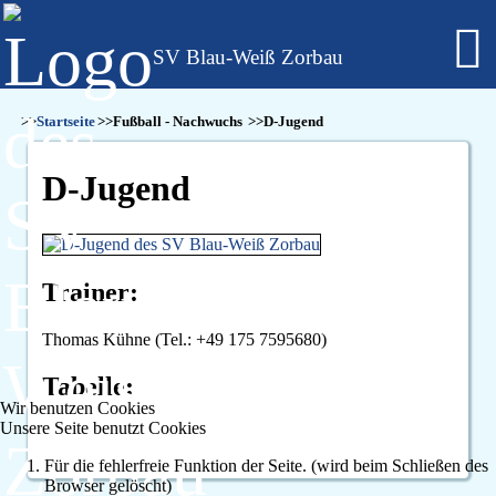
SV Blau-Weiß Zorbau
Fußball - Männer
Startseite
Fußball - Nachwuchs
D-Jugend
Erste Mannschaft - Verbandsliga Sachsen-Anhalt
Zweite Mannschaft - Kreisliga Burgenlandkreis
D-Jugend
Alte Herren
Fußball - Frauen
Regionalklasse 4 - Sachsen-Anhalt
Fußball - Nachwuchs - girls only
B-Juniorinnen
Trainer:
C-Juniorinnen
D-Juniorinnen
Thomas Kühne (Tel.: +49 175 7595680)
E/F-Juniorinnen
Bambini-Girls
Tabelle:
Fußball - Nachwuchs
Wir benutzen Cookies
A-Jugend
Unsere Seite benutzt Cookies
C-Jugend
Für die fehlerfreie Funktion der Seite. (wird beim Schließen des
D-Jugend
Browser gelöscht)
E-Jugend