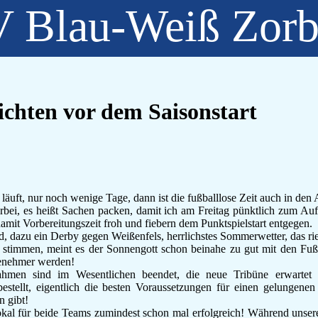
 Blau-Weiß Zor
chten vor dem Saisonstart
ft, nur noch wenige Tage, dann ist die fußballlose Zeit auch in den 
rbei, es heißt Sachen packen, damit ich am Freitag pünktlich zum Auf
amit Vorbereitungszeit froh und fiebern dem Punktspielstart entgegen.
, dazu ein Derby gegen Weißenfels, herrlichstes Sommerwetter, das r
 stimmen, meint es der Sonnengott schon beinahe zu gut mit den Fuß
genehmer werden!
hmen sind im Wesentlichen beendet, die neue Tribüne erwartet 
stellt, eigentlich die besten Voraussetzungen für einen gelungenen 
n gibt!
al für beide Teams zumindest schon mal erfolgreich! Während unsere 