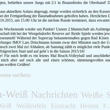
gten, behielten unsere Jungs mit 2:1 in Braunsbedra die Oberhand! 
us aktuellem Anlass abgesagt, einige werden sicherlich an den Kassen
 bei der Fertigstellung der Baumaßnahmen geholfen haben. Herzlichen D
0.2015, um 15.00 Uhr ist die nächste Runde terminiert, dazu erwartet 
am Wochenende wieder um Punkte! Unsere 2.Mannschaft als Aufsteig
chaft tritt bei der Wengelsdorfer Reserve an! Beide Spiele werden jew
rsemmelt! Während der Supercup bekanntermaßen gegen Bad Kösen m
rseburger IMO! Lars Drischmann konnte zwar drei Minuten nach der G
noch zwei Mal zu! Abhaken, ab Samstag zählt es möglichst viele Punk
olgreichen Start und auf geht`s in die Saison 2015/16!
 Für mich heißt es ein letztes Mal Beach-Volleyball und anschließ
mich aber auf euch alle und einen schönen, stimmungsvollen und 
blau-weißen Grüßen!
hema suchen:
u-Weiß
Nachrichten
Weiße
S
Weiß
Weißenfels
Eintracht
Herren
F-