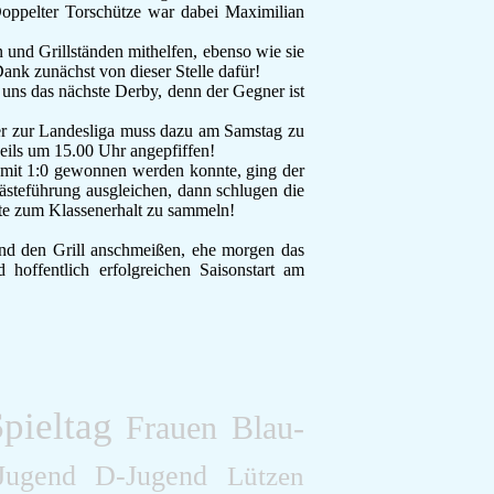
Doppelter Torschütze war dabei Maximilian
F-Jugend
Leichtathletik
 und Grillständen mithelfen, ebenso wie sie
Gymnastikgruppe
ank zunächst von dieser Stelle dafür!
uns das nächste Derby, denn der Gegner ist
Läufergruppe
Verein
er zur Landesliga muss dazu am Samstag zu
Aktuelles
eils um 15.00 Uhr angepfiffen!
Spielstätte
it 1:0 gewonnen werden konnte, ging der
Stadionordnung
ästeführung ausgleichen, dann schlugen die
te zum Klassenerhalt zu sammeln!
Kontakt
Vereinsgeschichte
end den Grill anschmeißen, ehe morgen das
Dokumente
hoffentlich erfolgreichen Saisonstart am
Rechtliches
Datenschutz
Impressum
pieltag
Frauen
Blau-
Jugend
D-Jugend
Lützen