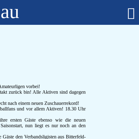
bau
Fußball - Männer
Erste Mannschaft - Verbandsliga Sachsen-Anhalt
Zweite Mannschaft - Kreisliga Burgenlandkreis
Alte Herren
Fußball - Frauen
Regionalklasse 4 - Sachsen-Anhalt
Fußball - Nachwuchs - girls only
B-Juniorinnen
C-Juniorinnen
Amateurligen vorbei!
D-Juniorinnen
takt zurück bin! Alle Aktiven sind dagegen
E/F-Juniorinnen
iecht nach einem neuen Zuschauerrekord!
Bambini-Girls
ballfans und vor allem Aktiven! 18.30 Uhr
Fußball - Nachwuchs
A-Jugend
ihre ersten Gäste ebenso wie die neuen
C-Jugend
Saisonstart, nun liegt es nur noch an den
D-Jugend
Gäste den Verbandsligisten aus Bitterfeld-
E-Jugend