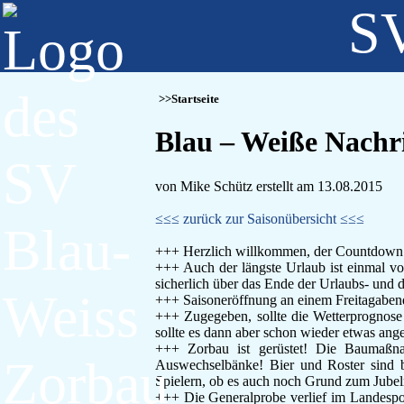
SV
Startseite
Blau – Weiße Nachri
von Mike Schütz erstellt am 13.08.2015
≤≤≤ zurück zur Saisonübersicht ≤≤≤
+++ Herzlich willkommen, der Countdown läu
+++ Auch der längste Urlaub ist einmal vo
sicherlich über das Ende der Urlaubs- und d
+++ Saisoneröffnung an einem Freitagabend
+++ Zugegeben, sollte die Wetterprognose
sollte es dann aber schon wieder etwas an
+++ Zorbau ist gerüstet! Die Baumaßna
Auswechselbänke! Bier und Roster sind be
Spielern, ob es auch noch Grund zum Jubel
+++ Die Generalprobe verlief im Landespok