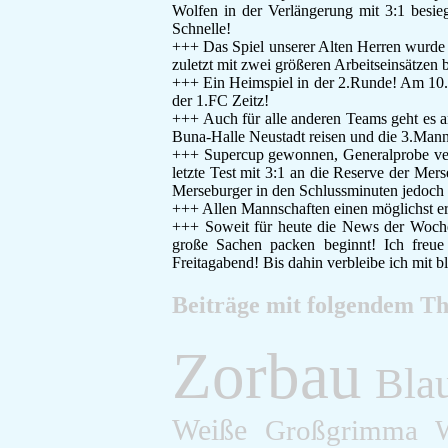
Wolfen in der Verlängerung mit 3:1 besie
Schnelle!
+++ Das Spiel unserer Alten Herren wurde a
zuletzt mit zwei größeren Arbeitseinsätzen
+++ Ein Heimspiel in der 2.Runde! Am 10.1
der 1.FC Zeitz!
+++ Auch für alle anderen Teams geht es 
Buna-Halle Neustadt reisen und die 3.Manns
+++ Supercup gewonnen, Generalprobe ve
letzte Test mit 3:1 an die Reserve der Me
Merseburger in den Schlussminuten jedoch 
+++ Allen Mannschaften einen möglichst erf
+++ Soweit für heute die News der Woche!
große Sachen packen beginnt! Ich freue 
Freitagabend! Bis dahin verbleibe ich mit 
Beiträge mit folgendem T
Zorbau
Bla
Weiße
Großgrimma