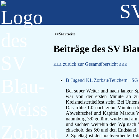
SV
Startseite
Beiträge des SV Bl
≤≤≤ zurück zur Gesamtübersicht ≤≤≤
B-Jugend KL Zorbau/Teuchern - SG E
Bei super Wetter und nach langer Spi
war von der ersten Minute an zu 
Kreismeistertitelfest steht. Bei Unte
Das frühe 1:0 nach zehn Minuten dur
Abwehrschef und Kapitän Marcus Wag
naumburg 3:0 geführt wude und am End
und suchten weitehin den Wg nach V
einschob. das 5:0 und den Endstand, 
2. Spieltag ist der hochverdiente Ta