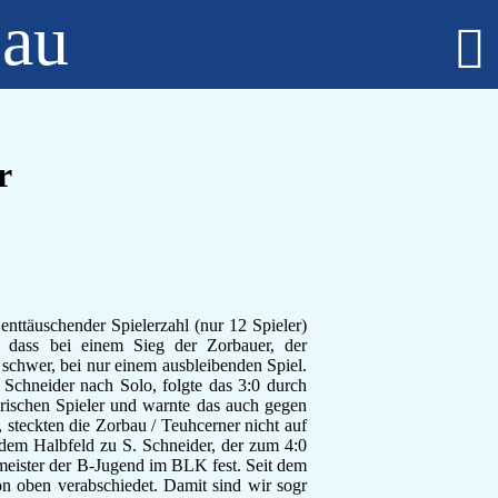
bau
Fußball - Männer
Erste Mannschaft - Verbandsliga Sachsen-Anhalt
Zweite Mannschaft - Kreisliga Burgenlandkreis
r
Alte Herren
Fußball - Frauen
Regionalklasse 4 - Sachsen-Anhalt
Fußball - Nachwuchs - girls only
B-Juniorinnen
C-Juniorinnen
D-Juniorinnen
enttäuschender Spielerzahl (nur 12 Spieler)
 dass bei einem Sieg der Zorbauer, der
E/F-Juniorinnen
s schwer, bei nur einem ausbleibenden Spiel.
Bambini-Girls
 Schneider nach Solo, folgte das 3:0 durch
Fußball - Nachwuchs
rischen Spieler und warnte das auch gegen
A-Jugend
 steckten die Zorbau / Teuhcerner nicht auf
dem Halbfeld zu S. Schneider, der zum 4:0
C-Jugend
smeister der B-Jugend im BLK fest. Seit dem
D-Jugend
von oben verabschiedet. Damit sind wir sogr
E-Jugend