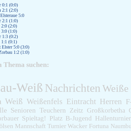
 0:1 (0:0)
 2:1 (2:0)
lsteraue 5:0
 2:1 (1:0)
2:0 (2:0)
3:0 (1:0)
 1:3 (0:2)
1:1 (0:1)
Elster 5:0 (3:0)
Zorbau 1:2 (1:0)
m Thema suchen:
lau-Weiß
Nachrichten
Weiße
a
Weiß
Weißenfels
Eintracht
Herren
F
lle
Senioren
Teuchern
Zeitz
Großkorbetha
orbauer
Spieltag!
Platz
B-Jugend
Hallenturnier
ölsen
Mannschaft
Turnier
Wacker
Fortuna
Naumbu