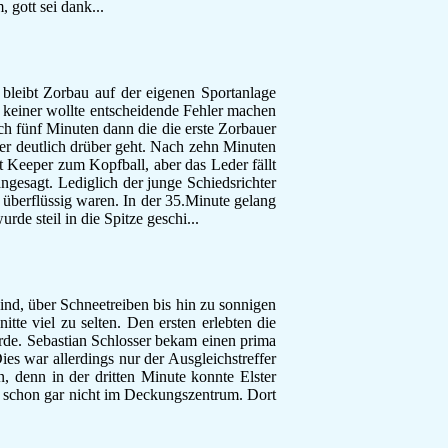
 gott sei dank...
F-Jugend
Leichtathletik
Gymnastikgruppe
Läufergruppe
bleibt Zorbau auf der eigenen Sportanlage
Verein
 keiner wollte entscheidende Fehler machen
Aktuelles
ch fünf Minuten dann die die erste Zorbauer
er deutlich drüber geht. Nach zehn Minuten
Spielstätte
Keeper zum Kopfball, aber das Leder fällt
Stadionordnung
ngesagt. Lediglich der junge Schiedsrichter
Kontakt
mt überflüssig waren. In der 35.Minute gelang
Vereinsgeschichte
de steil in die Spitze geschi...
Dokumente
Rechtliches
Datenschutz
Impressum
nd, über Schneetreiben bis hin zu sonnigen
tte viel zu selten. Den ersten erlebten die
wurde. Sebastian Schlosser bekam einen prima
ies war allerdings nur der Ausgleichstreffer
 denn in der dritten Minute konnte Elster
d schon gar nicht im Deckungszentrum. Dort