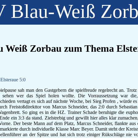
 Blau-Weiß Zor
au Weiß Zorbau zum Thema Elste
lsteraue 5:0
elpause sah man den Gastgebern die spielfreude regelrecht an. Trotz 
sehen wer das Spiel holen wollte. Die Vorraussetzung war die,
nschieden vertagt es sich auf nächste Woche, bei Sieg Profen , würde e
ch Freistoßdirekttor von Marcus Schneider, das 2:0 durch Sebastian
enbrett. So ging es in die HZ. Trainer Schade beruhigte die eupho
e ein 3:3 da stand. Zielstrebig und gewillt hier alles klar zumachen,
orne. Der beste Mann auf dem Platz, Marcus Schneider, flankte aus 
markierte durch individuelle Klasse Marc Beyer. Damit steht der Krei
bellenführer an der Spitze und hat sich trotz einiger Rükschläge nie 