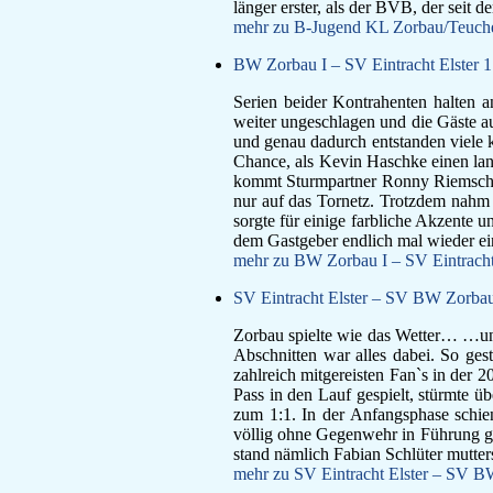
länger erster, als der BVB, der seit 
mehr zu B-Jugend KL Zorbau/Teucher
BW Zorbau I – SV Eintracht Elster 1:
Serien beider Kontrahenten halten 
weiter ungeschlagen und die Gäste a
und genau dadurch entstanden viele k
Chance, als Kevin Haschke einen lan
kommt Sturmpartner Ronny Riemschne
nur auf das Tornetz. Trotzdem nahm d
sorgte für einige farbliche Akzente un
dem Gastgeber endlich mal wieder ein
mehr zu BW Zorbau I – SV Eintracht 
SV Eintracht Elster – SV BW Zorbau
Zorbau spielte wie das Wetter… …und
Abschnitten war alles dabei. So gest
zahlreich mitgereisten Fan`s in der 2
Pass in den Lauf gespielt, stürmte üb
zum 1:1. In der Anfangsphase schie
völlig ohne Gegenwehr in Führung ge
stand nämlich Fabian Schlüter mutters
mehr zu SV Eintracht Elster – SV B