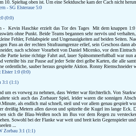
dem 10. Spieltag oben ist. Um eine Sektdusche kam der Cach nicht herum,
n - SG Elsteraue 5:0
0 (0:0)
an - Kevin Haschke erzielt das Tor des Tages Mit dem knappen 1:0 
uswärts ohne Punkt. Beide Teams begannen sehr nervös und verhalten,
leine Fehler, Fehlabspiele und Ungenauigkeiten auf beiden Seiten. Na
gen Pass an der rechten Strafraumgrenze erlief, sein Geschoss dann ab
ider, nach schöner Vorarbeit von Daniel Micenko, vor dem Eintracht 
ie Partie keine richtige Fahrt auf, lauer Spätsommerfußball war nun a
d verteilte bis zur Pause auf jeder Seite drei gelbe Karten, die alle sa
e ordentliche, sauber heraus gespielte Aktion. Ronny Riemschneider wur
Elster 1:0 (0:0)
 3:1 (1:1)
 um es vorweg zu nehmen, dass Wetter war fürchterlich. Von Starkwi
altete sich auch das Zorbauer Spiel, leider waren die sonnigen Abschni
0.Minute, als endlich mal schnell, steil und vor allem genau gespielt 
er dreißig Metern allen davon und spitzelte die Kugel ins lange Eck. D
nen sich die Blau-Weißen noch im Bus vor dem Regen zu verstecken,
hen. Sowohl bei der Flanke war weit und breit kein Gegenspieler un
eelen ...
W Zorbau 3:1 (1:1)