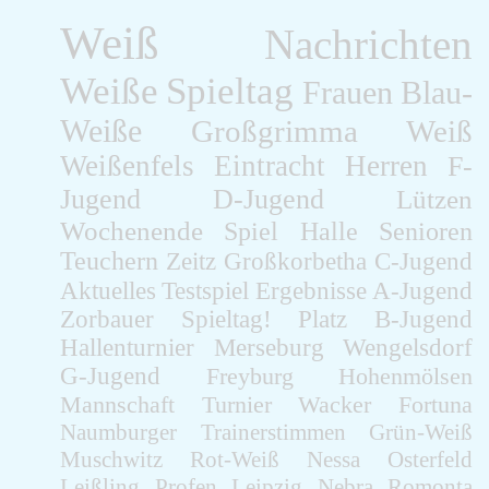
Weiß
Nachrichten
Weiße
Spieltag
Frauen
Blau-
Weiße
Großgrimma
Weiß
Weißenfels
Eintracht
Herren
F-
Jugend
D-Jugend
Lützen
Wochenende
Spiel
Halle
Senioren
Teuchern
Zeitz
Großkorbetha
C-Jugend
Aktuelles
Testspiel
Ergebnisse
A-Jugend
Zorbauer
Spieltag!
Platz
B-Jugend
Hallenturnier
Merseburg
Wengelsdorf
G-Jugend
Freyburg
Hohenmölsen
Mannschaft
Turnier
Wacker
Fortuna
Naumburger
Trainerstimmen
Grün-Weiß
Muschwitz
Rot-Weiß
Nessa
Osterfeld
Leißling
Profen
Leipzig
Nebra
Romonta