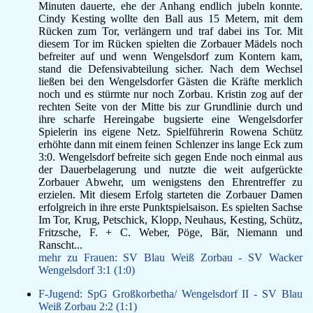
Minuten dauerte, ehe der Anhang endlich jubeln konnte.
F-Jugend
Cindy Kesting wollte den Ball aus 15 Metern, mit dem
Leichtathletik
Rücken zum Tor, verlängern und traf dabei ins Tor. Mit
Gymnastikgruppe
diesem Tor im Rücken spielten die Zorbauer Mädels noch
befreiter auf und wenn Wengelsdorf zum Kontern kam,
Läufergruppe
stand die Defensivabteilung sicher. Nach dem Wechsel
Verein
ließen bei den Wengelsdorfer Gästen die Kräfte merklich
Aktuelles
noch und es stürmte nur noch Zorbau. Kristin zog auf der
Spielstätte
rechten Seite von der Mitte bis zur Grundlinie durch und
ihre scharfe Hereingabe bugsierte eine Wengelsdorfer
Stadionordnung
Spielerin ins eigene Netz. Spielführerin Rowena Schütz
Kontakt
erhöhte dann mit einem feinen Schlenzer ins lange Eck zum
Vereinsgeschichte
3:0. Wengelsdorf befreite sich gegen Ende noch einmal aus
Dokumente
der Dauerbelagerung und nutzte die weit aufgerückte
Zorbauer Abwehr, um wenigstens den Ehrentreffer zu
Rechtliches
erzielen. Mit diesem Erfolg starteten die Zorbauer Damen
Datenschutz
erfolgreich in ihre erste Punktspielsaison. Es spielten Sachse
Impressum
Im Tor, Krug, Petschick, Klopp, Neuhaus, Kesting, Schütz,
Fritzsche, F. + C. Weber, Pöge, Bär, Niemann und
Ranscht...
mehr zu Frauen: SV Blau Weiß Zorbau - SV Wacker
Wengelsdorf 3:1 (1:0)
F-Jugend: SpG Großkorbetha/ Wengelsdorf II - SV Blau
Weiß Zorbau 2:2 (1:1)