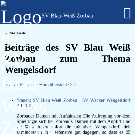
SV Blau-Weiß Zorbau
Fußball - Männer
Startseite
Erste Mannschaft - Verbandsliga Sachsen-Anhalt
Zweite Mannschaft - Kreisliga Burgenlandkreis
Beiträge des SV Blau Weiß
Alte Herren
Zorbau zum Thema
Fußball - Frauen
Regionalklasse 4 - Sachsen-Anhalt
Wengelsdorf
Fußball - Nachwuchs - girls only
B-Juniorinnen
C-Juniorinnen
≤≤≤ zurück zur Gesamtübersicht ≤≤≤
D-Juniorinnen
E/F-Juniorinnen
Frauen: SV Blau Weiß Zorbau - SV Wacker Wengelsdorf
Bambini-Girls
3:1 (1:0)
Fußball - Nachwuchs
A-Jugend
Zorbauer Damen mit Auftaktsieg Die Aufregung vor dem
C-Jugend
Spiel legte sich bei Zorbau`s Damen mit dem Anpfiff und
sie übernahmen sofort die Initiative. Wengelsdorf hielt
D-Jugend
zumindest in der Defensive gut dagegen, so dass es 25
E-Jugend