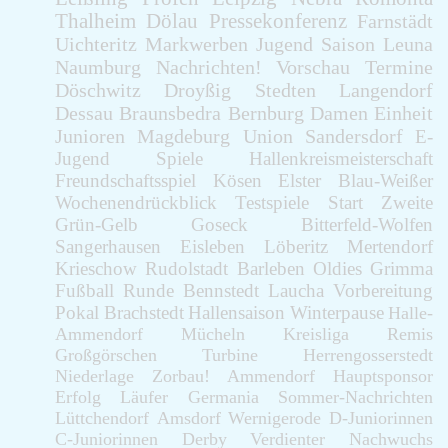
Thalheim
Dölau
Pressekonferenz
Farnstädt
Uichteritz
Markwerben
Jugend
Saison
Leuna
Naumburg
Nachrichten!
Vorschau
Termine
Döschwitz
Droyßig
Stedten
Langendorf
Dessau
Braunsbedra
Bernburg
Damen
Einheit
Junioren
Magdeburg
Union
Sandersdorf
E-
Jugend
Spiele
Hallenkreismeisterschaft
Freundschaftsspiel
Kösen
Elster
Blau-Weißer
Wochenendrückblick
Testspiele
Start
Zweite
Grün-Gelb
Goseck
Bitterfeld-Wolfen
Sangerhausen
Eisleben
Löberitz
Mertendorf
Krieschow
Rudolstadt
Barleben
Oldies
Grimma
Fußball
Runde
Bennstedt
Laucha
Vorbereitung
Pokal
Brachstedt
Hallensaison
Winterpause
Halle-
Ammendorf
Mücheln
Kreisliga
Remis
Großgörschen
Turbine
Herrengosserstedt
Niederlage
Zorbau!
Ammendorf
Hauptsponsor
Erfolg
Läufer
Germania
Sommer-Nachrichten
Lüttchendorf
Amsdorf
Wernigerode
D-Juniorinnen
C-Juniorinnen
Derby
Verdienter
Nachwuchs