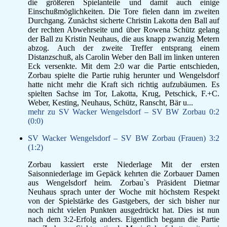
die größeren Spielanteile und damit auch einige
Einschußmöglichkeiten. Die Tore fielen dann im zweiten
Durchgang. Zunächst sicherte Christin Lakotta den Ball auf
der rechten Abwehrseite und über Rowena Schütz gelang
der Ball zu Kristin Neuhaus, die aus knapp zwanzig Metern
abzog. Auch der zweite Treffer entsprang einem
Distanzschuß, als Carolin Weber den Ball im linken unteren
Eck versenkte. Mit dem 2:0 war die Partie entschieden,
Zorbau spielte die Partie ruhig herunter und Wengelsdorf
hatte nicht mehr die Kraft sich richtig aufzubäumen. Es
spielten Sachse im Tor, Lakotta, Krug, Petschick, F.+C.
Weber, Kesting, Neuhaus, Schütz, Ranscht, Bär u...
mehr zu SV Wacker Wengelsdorf – SV BW Zorbau 0:2
(0:0)
SV Wacker Wengelsdorf – SV BW Zorbau (Frauen) 3:2
(1:2)
Zorbau kassiert erste Niederlage Mit der ersten
Saisonniederlage im Gepäck kehrten die Zorbauer Damen
aus Wengelsdorf heim. Zorbau`s Präsident Dietmar
Neuhaus sprach unter der Woche mit höchstem Respekt
von der Spielstärke des Gastgebers, der sich bisher nur
noch nicht vielen Punkten ausgedrückt hat. Dies ist nun
nach dem 3:2-Erfolg anders. Eigentlich begann die Partie