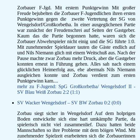
Zorbauer F-Jgd. Mit erstem Punktgewinn Mit großer
Freude bejubelten die Zorbauer F-Jugendlichen ihren ersten
Punktgewinn gegen die zweite Vertretung der SG von
Wengelsdorf/Großkorbetha. In einer ausgeglichenen Partie
war zunächst der Freudenschrei auf Seiten der Gastgeber.
Kaum das die Partie begonnen hatte, waren sich die
Zorbauer Abwehrspieler nicht einig und die SG führte 1:0.
Mit zunehmender Spieldauer tauten die Gäste endlich auf
und Nils Niemann glich mit einem Weitschuß aus. Nach der
Pause machte zwar Zorbau mehr Druck, aber die Gastgeber
konnten erneut in Führung gehen. Alles sah nach einem
glücklichen Heimerfolg aus, ehe abermals Nils Niemann
ausgleichen konnte und Zorbau verdient zum ersten
Punktgewinn kam....
mehr zu F-Jugend: SpG Großkorbetha/ Wengelsdorf II -
SV Blau Weiß Zorbau 2:2 (1:1)
SV Wacker Wengelsdorf – SV BW Zorbau 0:2 (0:0)
Zorbau siegt sicher in Wengelsdorf Auf dem holprigen
Boden entwickelte sich eine hart umkämpfte Partie, da
spielerisch nicht viel zusammenlief. Dazu hatten beide
Mannschaften so ihre Probleme mit dem böigen Wind. Mit
zunehmender Spielzeit erarbeiteten sich die Zorbauerinnen