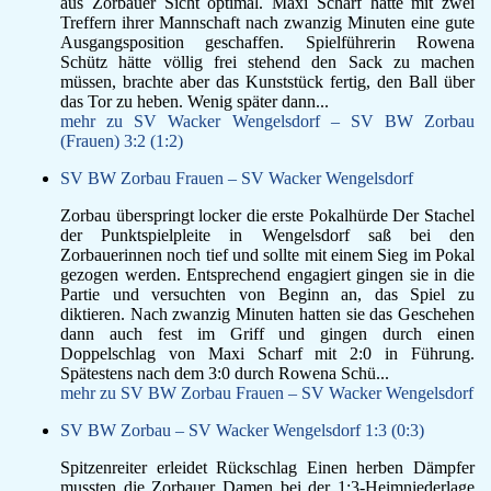
aus Zorbauer Sicht optimal. Maxi Scharf hatte mit zwei
Treffern ihrer Mannschaft nach zwanzig Minuten eine gute
Ausgangsposition geschaffen. Spielführerin Rowena
Schütz hätte völlig frei stehend den Sack zu machen
müssen, brachte aber das Kunststück fertig, den Ball über
das Tor zu heben. Wenig später dann...
mehr zu SV Wacker Wengelsdorf – SV BW Zorbau
(Frauen) 3:2 (1:2)
SV BW Zorbau Frauen – SV Wacker Wengelsdorf
Zorbau überspringt locker die erste Pokalhürde Der Stachel
der Punktspielpleite in Wengelsdorf saß bei den
Zorbauerinnen noch tief und sollte mit einem Sieg im Pokal
gezogen werden. Entsprechend engagiert gingen sie in die
Partie und versuchten von Beginn an, das Spiel zu
diktieren. Nach zwanzig Minuten hatten sie das Geschehen
dann auch fest im Griff und gingen durch einen
Doppelschlag von Maxi Scharf mit 2:0 in Führung.
Spätestens nach dem 3:0 durch Rowena Schü...
mehr zu SV BW Zorbau Frauen – SV Wacker Wengelsdorf
SV BW Zorbau – SV Wacker Wengelsdorf 1:3 (0:3)
Spitzenreiter erleidet Rückschlag Einen herben Dämpfer
mussten die Zorbauer Damen bei der 1:3-Heimniederlage