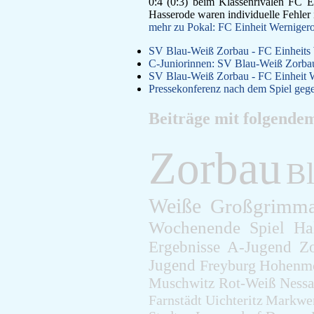
0:4 (0:3) beim Klassenrivalen FC E
Hasserode waren individuelle Fehler
mehr zu Pokal: FC Einheit Werniger
SV Blau-Weiß Zorbau - FC Einheits 
C-Juniorinnen: SV Blau-Weiß Zorbau
SV Blau-Weiß Zorbau - FC Einheit W
Pressekonferenz nach dem Spiel geg
Beiträge mit folgende
Zorbau
B
Weiße
Großgrimm
Wochenende
Spiel
Ha
Ergebnisse
A-Jugend
Z
Jugend
Freyburg
Hohenm
Muschwitz
Rot-Weiß
Ness
Farnstädt
Uichteritz
Markwe