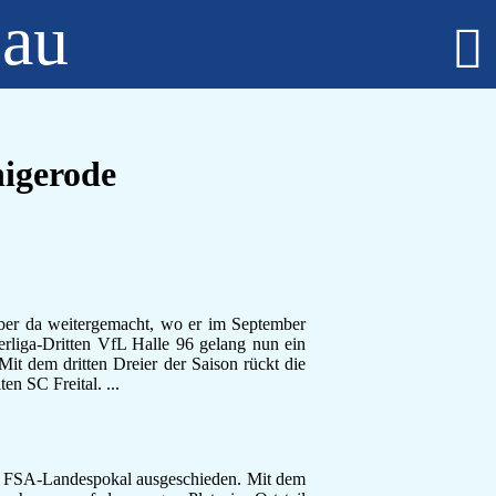
bau
Fußball - Männer
Erste Mannschaft - Verbandsliga Sachsen-Anhalt
Zweite Mannschaft - Kreisliga Burgenlandkreis
igerode
Alte Herren
Fußball - Frauen
Regionalklasse 4 - Sachsen-Anhalt
Fußball - Nachwuchs - girls only
B-Juniorinnen
C-Juniorinnen
D-Juniorinnen
 weitergemacht, wo er im September
rliga-Dritten VfL Halle 96 gelang nun ein
E/F-Juniorinnen
it dem dritten Dreier der Saison rückt die
Bambini-Girls
n SC Freital. ...
Fußball - Nachwuchs
A-Jugend
C-Jugend
D-Jugend
A-Landespokal ausgeschieden. Mit dem
E-Jugend