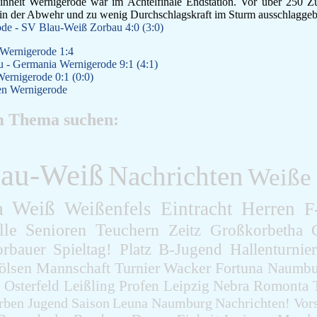
inheit Wernigerode war im Achtelfinale Endstation. Vor über 250 Z
 in der Abwehr und zu wenig Durchschlagskraft im Sturm ausschlaggebe
ode - SV Blau-Weiß Zorbau 4:0 (3:0)
Wernigerode 1:4
 - Germania Wernigerode 9:1 (4:1)
ernigerode 0:1 (0:0)
en Wernigerode
m Thema suchen:
lau-Weiß
Nachrichten
Weiße
a
Weiß
Weißenfels
Eintracht
Herren
F
lle
Senioren
Teuchern
Zeitz
Großkorbetha
orbauer
Spieltag!
Platz
B-Jugend
Hallenturnier
ölsen
Mannschaft
Turnier
Wacker
Fortuna
Naumbu
a
Osterfeld
Leißling
Profen
Leipzig
Nebra
Romonta
rben
Jugend
Saison
Leuna
Naumburg
Nachrichten!
Vor