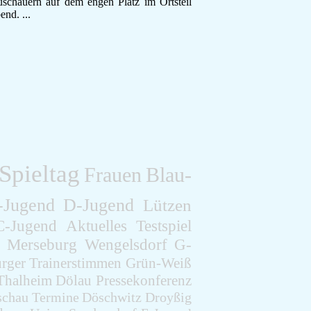
uschauern auf dem engen Platz im Ortsteil
F-Jugend
nd. ...
Leichtathletik
Gymnastikgruppe
Läufergruppe
Verein
Aktuelles
Spielstätte
Stadionordnung
Kontakt
Vereinsgeschichte
Dokumente
Spieltag
Frauen
Blau-
Rechtliches
Datenschutz
-Jugend
D-Jugend
Lützen
Impressum
C-Jugend
Aktuelles
Testspiel
Merseburg
Wengelsdorf
G-
rger
Trainerstimmen
Grün-Weiß
Thalheim
Dölau
Pressekonferenz
schau
Termine
Döschwitz
Droyßig