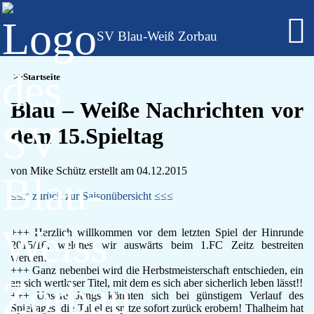
SV Blau-Weiß Zorbau
Fußball - Männer
Startseite
Erste Mannschaft - Verbandsliga Sachsen-Anhalt
Zweite Mannschaft - Kreisliga Burgenlandkreis
Blau – Weiße Nachrichten vor
Alte Herren
dem 15.Spieltag
Fußball - Frauen
Regionalklasse 4 - Sachsen-Anhalt
Fußball - Nachwuchs - girls only
von Mike Schütz erstellt am 04.12.2015
B-Juniorinnen
C-Juniorinnen
≤≤≤ zurück zur Saisonübersicht ≤≤≤
D-Juniorinnen
E/F-Juniorinnen
+++ Herzlich willkommen vor dem letzten Spiel der Hinrunde
Bambini-Girls
2015/16, welches wir auswärts beim 1.FC Zeitz bestreiten
Fußball - Nachwuchs
werden!
A-Jugend
+++ Ganz nebenbei wird die Herbstmeisterschaft entschieden, ein
C-Jugend
an sich wertloser Titel, mit dem es sich aber sicherlich leben lässt!!
+++ Unsere Jungs könnten sich bei günstigem Verlauf des
D-Jugend
Spieltages, die Tabellenspitze sofort zurück erobern! Thalheim hat
E-Jugend