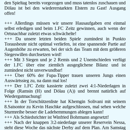
den Spieltag bereits vorgezogen und muss tatenlos zuschauen und
F-Jugend
Dölau ist bei den wiedererstarkten Elstern zu Gast! Ausgang
Leichtathletik
offen!
Gymnastikgruppe
+++ Allerdings müssen wir unsere Hausaufgaben erst einmal
Läufergruppe
selbst erledigen und beim 1.FC Zeitz gewinnen, auch wenn der
Verein
Ortsnachbar zuletzt etwas schwächelte!
Aktuelles
+++ Da unsere letzten beiden Spiele zumindest in Punkto
Spielstätte
Torausbeute nicht optimal verliefen, ist eine spannende Partie auf
Augenhöhe zu erwarten, bei der sich das Team mit dem größeren
Stadionordnung
Siegeswillen durchsetzen wird!
Kontakt
+++ Mit 3 Siegen und je 2 Remis und 2 Unentschieden verfügt
Vereinsgeschichte
der 1.FC über eine ziemlich ausgeglichene Bilanz und ist
Dokumente
zumindest nicht unverwundbar!
+++ Über 60% der Fupa-Tipper trauen unseren Jungs einen
Rechtliches
Auswärtssieg zu, na dann mal los!
Datenschutz
+++ Der 1.FC Zeitz kassierte zuletzt zwei 4:1-Niederlagen in
Impressum
Folge (Ramsin (H) und Dölau (A)) und brennt natürlich auf
Wiedergutmachung!
+++ In der Torschützenliste hat Khemgin Solivani mit seinem
8.Saisontor zu Kevin Haschke aufgeschlossen, mal sehen welche
Sturmreihe besser die Ladehemmungen ablegen kann!
+++ Als Schiedsrichter ist Winfried Bohrmann angesetzt!
+++ Nach der knappen 3:2-niederlage unserer Reservein Nessa,
steht diese Woche das nächste Derby auf dem Plan. Am Samstag