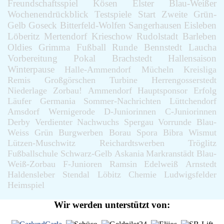
Freundschaftsspiel
Kösen
Elster
Blau-Weißer
Wochenendrückblick
Testspiele
Start
Zweite
Grün-
Gelb
Goseck
Bitterfeld-Wolfen
Sangerhausen
Eisleben
Löberitz
Mertendorf
Krieschow
Rudolstadt
Barleben
Oldies
Grimma
Fußball
Runde
Bennstedt
Laucha
Vorbereitung
Pokal
Brachstedt
Hallensaison
Winterpause
Halle-Ammendorf
Mücheln
Kreisliga
Remis
Großgörschen
Turbine
Herrengosserstedt
Niederlage
Zorbau!
Ammendorf
Hauptsponsor
Erfolg
Läufer
Germania
Sommer-Nachrichten
Lüttchendorf
Amsdorf
Wernigerode
D-Juniorinnen
C-Juniorinnen
Derby
Verdienter
Nachwuchs
Spergau
Vorrunde
Blau-
Weiss
Grün
Burgwerben
Borau
Spora
Bibra
Wismut
Lützen-Muschwitz
Reichardtswerben
Tröglitz
Fußballschule
Schwarz-Gelb
Askania
Markranstädt
Blau-
Weiß-Zorbau
F-Junioren
Ramsin
Edelweiß
Arnstedt
Haldensleber
Stendal
Löbitz
Chemie
Ludwigsfelder
Heimspiel
Wir werden unterstützt von: