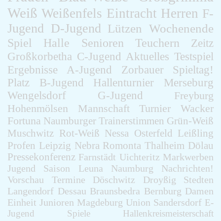
Weiß
Weißenfels
Eintracht
Herren
F-
Jugend
D-Jugend
Lützen
Wochenende
Spiel
Halle
Senioren
Teuchern
Zeitz
Großkorbetha
C-Jugend
Aktuelles
Testspiel
Ergebnisse
A-Jugend
Zorbauer
Spieltag!
Platz
B-Jugend
Hallenturnier
Merseburg
Wengelsdorf
G-Jugend
Freyburg
Hohenmölsen
Mannschaft
Turnier
Wacker
Fortuna
Naumburger
Trainerstimmen
Grün-Weiß
Muschwitz
Rot-Weiß
Nessa
Osterfeld
Leißling
Profen
Leipzig
Nebra
Romonta
Thalheim
Dölau
Pressekonferenz
Farnstädt
Uichteritz
Markwerben
Jugend
Saison
Leuna
Naumburg
Nachrichten!
Vorschau
Termine
Döschwitz
Droyßig
Stedten
Langendorf
Dessau
Braunsbedra
Bernburg
Damen
Einheit
Junioren
Magdeburg
Union
Sandersdorf
E-
Jugend
Spiele
Hallenkreismeisterschaft