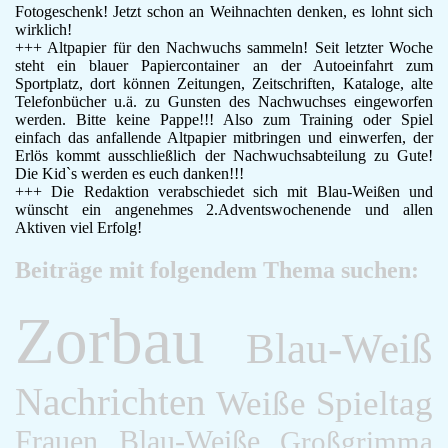
Fotogeschenk! Jetzt schon an Weihnachten denken, es lohnt sich
wirklich!
+++ Altpapier für den Nachwuchs sammeln! Seit letzter Woche
steht ein blauer Papiercontainer an der Autoeinfahrt zum
Sportplatz, dort können Zeitungen, Zeitschriften, Kataloge, alte
Telefonbücher u.ä. zu Gunsten des Nachwuchses eingeworfen
werden. Bitte keine Pappe!!! Also zum Training oder Spiel
einfach das anfallende Altpapier mitbringen und einwerfen, der
Erlös kommt ausschließlich der Nachwuchsabteilung zu Gute!
Die Kid`s werden es euch danken!!!
+++ Die Redaktion verabschiedet sich mit Blau-Weißen und
wünscht ein angenehmes 2.Adventswochenende und allen
Aktiven viel Erfolg!
Beiträge mit folgendem Thema suchen:
Zorbau
Blau-Weiß
Nachrichten
Weiße
Spieltag
Frauen
Blau-Weiße
Großgrimma