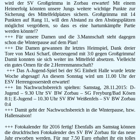
wird der SV Großgrimma in Zorbau erwartet! Mit einem
Heimerfolg könnten unsere Jungs weitere wichtige Punkte zur
Sicherung des Mittelfeldplatzes sichern. Großgrimma mit 14
Punkten auf Rang 11, will den Abstand zu den Abstiegsplätzen
möglichst vergrößern, so dass es eine hartumkämpfte Partie
werden könnte!?
+++ Für unsere Damen und die 3.Mannschaft steht dagegen
schon die Winterpause auf dem Plan!
+++ Die Damen gewannen ihr letztes Heimspiel, Dank dreier
Tore von Maxi Scharf, überzeugend mit 3:0 gegen Großgrimma!
Damit konnten sie sich weiter ins Mittelfeld absetzen. Vielleicht
ein gutes Omen für die 2.Herrenmannschaft?
+++ Das A-Jugend-Spiel bei der SG Einheit Halle wurde letzte
Woche abgesagt! An diesem Sonntag wird um 11.00 Uhr der
ESV Herrengosserstedt erwartet!
+++ Im Nachwuchsbereich spielten: Samstag, 28.11.2015: D-
Jugend – 9.30 Uhr SV BW Zorbau – SG Freyburg/Bad Kösen
8:1; E-Jugend – 10.30 Uhr SV RW Weißenfels – SV BW Zorbau
0:4
+++ Damit geht der Nachwuchsbereich in die Winterpause, bzw.
Hallensaison!
+++ Fotokalender für 2016 fertig! Ebenfalls am Samstag können
die druckfrischen Fotokalender des SV BW Zorbau für das neue
Jahr erworben werden. Für nur 7.50 Euro erhaltet ihr ein tolles