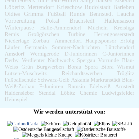
Gelb
Goseck
Bitterfeld-Wolfen
Sangerhausen
Eisleben
Löberitz
Mertendorf
Krieschow
Rudolstadt
Barleben
Oldies
Grimma
Fußball
Runde
Bennstedt
Laucha
Vorbereitung
Pokal
Brachstedt
Hallensaison
Winterpause
Halle-Ammendorf
Mücheln
Kreisliga
Remis
Großgörschen
Turbine
Herrengosserstedt
Niederlage
Zorbau!
Ammendorf
Hauptsponsor
Erfolg
Läufer
Germania
Sommer-Nachrichten
Lüttchendorf
Amsdorf
Wernigerode
D-Juniorinnen
C-Juniorinnen
Derby
Verdienter
Nachwuchs
Spergau
Vorrunde
Blau-
Weiss
Grün
Burgwerben
Borau
Spora
Bibra
Wismut
Lützen-Muschwitz
Reichardtswerben
Tröglitz
Fußballschule
Schwarz-Gelb
Askania
Markranstädt
Blau-
Weiß-Zorbau
F-Junioren
Ramsin
Edelweiß
Arnstedt
Haldensleber
Stendal
Löbitz
Chemie
Ludwigsfelder
Heimspiel
Wir werden unterstützt von: