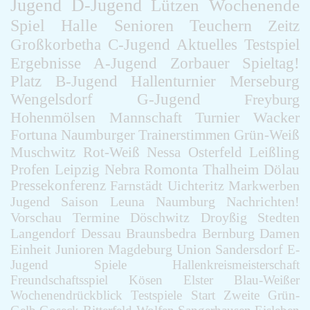
Jugend
D-Jugend
Lützen
Wochenende
Spiel
Halle
Senioren
Teuchern
Zeitz
Großkorbetha
C-Jugend
Aktuelles
Testspiel
Ergebnisse
A-Jugend
Zorbauer
Spieltag!
Platz
B-Jugend
Hallenturnier
Merseburg
Wengelsdorf
G-Jugend
Freyburg
Hohenmölsen
Mannschaft
Turnier
Wacker
Fortuna
Naumburger
Trainerstimmen
Grün-Weiß
Muschwitz
Rot-Weiß
Nessa
Osterfeld
Leißling
Profen
Leipzig
Nebra
Romonta
Thalheim
Dölau
Pressekonferenz
Farnstädt
Uichteritz
Markwerben
Jugend
Saison
Leuna
Naumburg
Nachrichten!
Vorschau
Termine
Döschwitz
Droyßig
Stedten
Langendorf
Dessau
Braunsbedra
Bernburg
Damen
Einheit
Junioren
Magdeburg
Union
Sandersdorf
E-
Jugend
Spiele
Hallenkreismeisterschaft
Freundschaftsspiel
Kösen
Elster
Blau-Weißer
Wochenendrückblick
Testspiele
Start
Zweite
Grün-