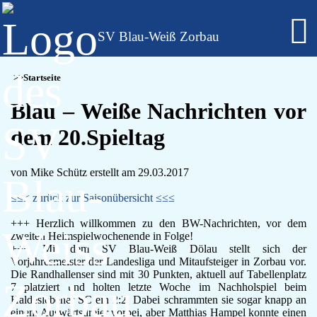
SV Blau-Weiß Zorbau
Fußball - Männer
Startseite
Erste Mannschaft - Verbandsliga Sachsen-Anhalt
Zweite Mannschaft - Kreisliga Burgenlandkreis
Blau – Weiße Nachrichten vor
Alte Herren
dem 20.Spieltag
Fußball - Frauen
Regionalklasse 4 - Sachsen-Anhalt
Fußball - Nachwuchs - girls only
von Mike Schütz erstellt am 29.03.2017
B-Juniorinnen
C-Juniorinnen
≤≤≤ zurück zur Saisonübersicht ≤≤≤
D-Juniorinnen
E/F-Juniorinnen
+++ Herzlich willkommen zu den BW-Nachrichten, vor dem
zweiten Heimspielwochenende in Folge!
Bambini-Girls
+++ Mit dem SV Blau-Weiß Dölau stellt sich der
Fußball - Nachwuchs
Vorjahresmeister der Landesliga und Mitaufsteiger in Zorbau vor.
A-Jugend
Die Randhallenser sind mit 30 Punkten, aktuell auf Tabellenplatz
C-Jugend
7 platziert und holten letzte Woche im Nachholspiel beim
D-Jugend
Haldeslebener SC ein 2:2. Dabei schrammten sie sogar knapp an
einem Auswärtsdreier vorbei, aber Matthias Hampel konnte einen
E-Jugend