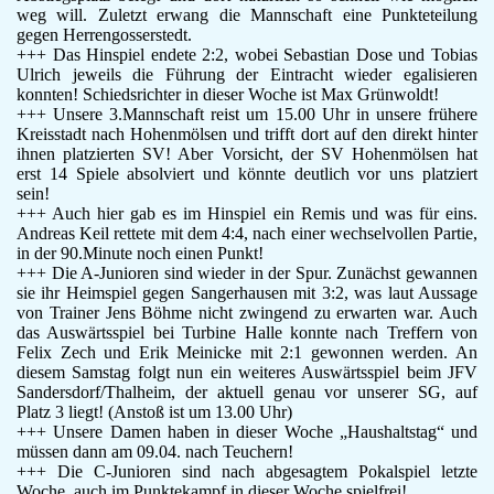
weg will. Zuletzt erwang die Mannschaft eine Punkteteilung
gegen Herrengosserstedt.
+++ Das Hinspiel endete 2:2, wobei Sebastian Dose und Tobias
Ulrich jeweils die Führung der Eintracht wieder egalisieren
konnten! Schiedsrichter in dieser Woche ist Max Grünwoldt!
+++ Unsere 3.Mannschaft reist um 15.00 Uhr in unsere frühere
Kreisstadt nach Hohenmölsen und trifft dort auf den direkt hinter
ihnen platzierten SV! Aber Vorsicht, der SV Hohenmölsen hat
erst 14 Spiele absolviert und könnte deutlich vor uns platziert
sein!
+++ Auch hier gab es im Hinspiel ein Remis und was für eins.
Andreas Keil rettete mit dem 4:4, nach einer wechselvollen Partie,
in der 90.Minute noch einen Punkt!
+++ Die A-Junioren sind wieder in der Spur. Zunächst gewannen
sie ihr Heimspiel gegen Sangerhausen mit 3:2, was laut Aussage
von Trainer Jens Böhme nicht zwingend zu erwarten war. Auch
das Auswärtsspiel bei Turbine Halle konnte nach Treffern von
Felix Zech und Erik Meinicke mit 2:1 gewonnen werden. An
diesem Samstag folgt nun ein weiteres Auswärtsspiel beim JFV
Sandersdorf/Thalheim, der aktuell genau vor unserer SG, auf
Platz 3 liegt! (Anstoß ist um 13.00 Uhr)
+++ Unsere Damen haben in dieser Woche „Haushaltstag“ und
müssen dann am 09.04. nach Teuchern!
+++ Die C-Junioren sind nach abgesagtem Pokalspiel letzte
Woche, auch im Punktekampf in dieser Woche spielfrei!