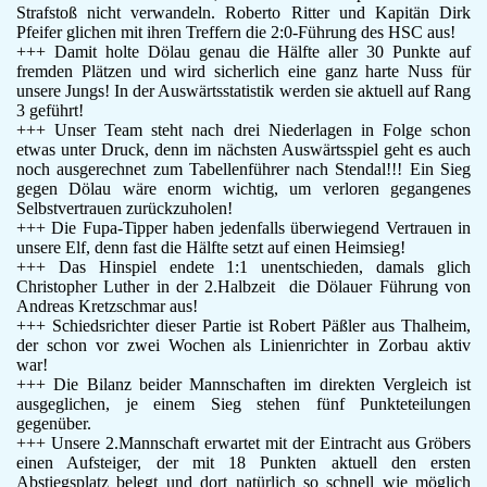
Strafstoß nicht verwandeln. Roberto Ritter und Kapitän Dirk
F-Jugend
Pfeifer glichen mit ihren Treffern die 2:0-Führung des HSC aus!
Leichtathletik
+++ Damit holte Dölau genau die Hälfte aller 30 Punkte auf
Gymnastikgruppe
fremden Plätzen und wird sicherlich eine ganz harte Nuss für
unsere Jungs! In der Auswärtsstatistik werden sie aktuell auf Rang
Läufergruppe
3 geführt!
Verein
+++ Unser Team steht nach drei Niederlagen in Folge schon
Aktuelles
etwas unter Druck, denn im nächsten Auswärtsspiel geht es auch
Spielstätte
noch ausgerechnet zum Tabellenführer nach Stendal!!! Ein Sieg
Stadionordnung
gegen Dölau wäre enorm wichtig, um verloren gegangenes
Selbstvertrauen zurückzuholen!
Kontakt
+++ Die Fupa-Tipper haben jedenfalls überwiegend Vertrauen in
Vereinsgeschichte
unsere Elf, denn fast die Hälfte setzt auf einen Heimsieg!
Dokumente
+++ Das Hinspiel endete 1:1 unentschieden, damals glich
Rechtliches
Christopher Luther in der 2.Halbzeit die Dölauer Führung von
Datenschutz
Andreas Kretzschmar aus!
+++ Schiedsrichter dieser Partie ist Robert Päßler aus Thalheim,
Impressum
der schon vor zwei Wochen als Linienrichter in Zorbau aktiv
war!
+++ Die Bilanz beider Mannschaften im direkten Vergleich ist
ausgeglichen, je einem Sieg stehen fünf Punkteteilungen
gegenüber.
+++ Unsere 2.Mannschaft erwartet mit der Eintracht aus Gröbers
einen Aufsteiger, der mit 18 Punkten aktuell den ersten
Abstiegsplatz belegt und dort natürlich so schnell wie möglich