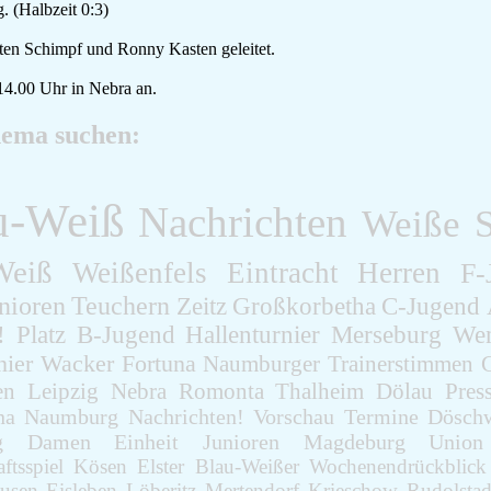
. (Halbzeit 0:3)
sten Schimpf und Ronny Kasten geleitet.
14.00 Uhr in Nebra an.
hema suchen:
u-Weiß
Nachrichten
Weiße
S
Weiß
Weißenfels
Eintracht
Herren
F-
nioren
Teuchern
Zeitz
Großkorbetha
C-Jugend
!
Platz
B-Jugend
Hallenturnier
Merseburg
Wen
nier
Wacker
Fortuna
Naumburger
Trainerstimmen
en
Leipzig
Nebra
Romonta
Thalheim
Dölau
Pres
na
Naumburg
Nachrichten!
Vorschau
Termine
Döschw
g
Damen
Einheit
Junioren
Magdeburg
Union
ftsspiel
Kösen
Elster
Blau-Weißer
Wochenendrückblick
usen
Eisleben
Löberitz
Mertendorf
Krieschow
Rudolstad