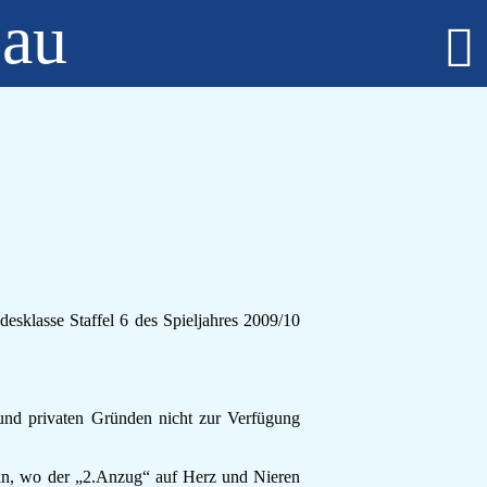
bau
Fußball - Männer
Erste Mannschaft - Verbandsliga Sachsen-Anhalt
Zweite Mannschaft - Kreisliga Burgenlandkreis
Alte Herren
Fußball - Frauen
Regionalklasse 4 - Sachsen-Anhalt
Fußball - Nachwuchs - girls only
B-Juniorinnen
C-Juniorinnen
D-Juniorinnen
esklasse Staffel 6 des Spieljahres 2009/10
E/F-Juniorinnen
Bambini-Girls
Fußball - Nachwuchs
A-Jugend
 und privaten Gründen nicht zur Verfügung
C-Jugend
D-Jugend
an, wo der „2.Anzug“ auf Herz und Nieren
E-Jugend