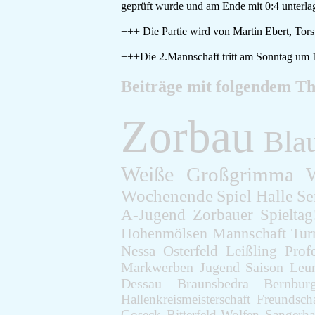
geprüft wurde und am Ende mit 0:4 unterlag
+++ Die Partie wird von Martin Ebert, Tor
+++Die 2.Mannschaft tritt am Sonntag um 
Beiträge mit folgendem T
Zorbau
Bla
Weiße
Großgrimma
Wochenende
Spiel
Halle
Se
A-Jugend
Zorbauer
Spieltag
Hohenmölsen
Mannschaft
Tur
Nessa
Osterfeld
Leißling
Prof
Markwerben
Jugend
Saison
Leu
Dessau
Braunsbedra
Bernbur
Hallenkreismeisterschaft
Freundscha
Goseck
Bitterfeld-Wolfen
Sangerha