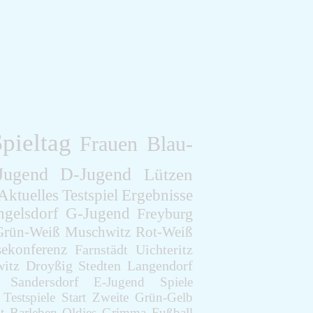
F-Jugend
Leichtathletik
Gymnastikgruppe
Läufergruppe
Verein
Aktuelles
Spielstätte
Stadionordnung
Kontakt
pieltag
Frauen
Blau-
Vereinsgeschichte
Dokumente
Jugend
D-Jugend
Lützen
Rechtliches
Aktuelles
Testspiel
Ergebnisse
Datenschutz
gelsdorf
G-Jugend
Freyburg
Impressum
Grün-Weiß
Muschwitz
Rot-Weiß
sekonferenz
Farnstädt
Uichteritz
itz
Droyßig
Stedten
Langendorf
Sandersdorf
E-Jugend
Spiele
Testspiele
Start
Zweite
Grün-Gelb
t
Barleben
Oldies
Grimma
Fußball