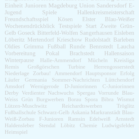
Einheit
Junioren
Magdeburg
Union
Sandersdorf
E-
Jugend
Spiele
Hallenkreismeisterschaft
Freundschaftsspiel
Kösen
Elster
Blau-Weißer
Wochenendrückblick
Testspiele
Start
Zweite
Grün-
Gelb
Goseck
Bitterfeld-Wolfen
Sangerhausen
Eisleben
Löberitz
Mertendorf
Krieschow
Rudolstadt
Barleben
Oldies
Grimma
Fußball
Runde
Bennstedt
Laucha
Vorbereitung
Pokal
Brachstedt
Hallensaison
Winterpause
Halle-Ammendorf
Mücheln
Kreisliga
Remis
Großgörschen
Turbine
Herrengosserstedt
Niederlage
Zorbau!
Ammendorf
Hauptsponsor
Erfolg
Läufer
Germania
Sommer-Nachrichten
Lüttchendorf
Amsdorf
Wernigerode
D-Juniorinnen
C-Juniorinnen
Derby
Verdienter
Nachwuchs
Spergau
Vorrunde
Blau-
Weiss
Grün
Burgwerben
Borau
Spora
Bibra
Wismut
Lützen-Muschwitz
Reichardtswerben
Tröglitz
Fußballschule
Schwarz-Gelb
Askania
Markranstädt
Blau-
Weiß-Zorbau
F-Junioren
Ramsin
Edelweiß
Arnstedt
Haldensleber
Stendal
Löbitz
Chemie
Ludwigsfelder
Heimspiel