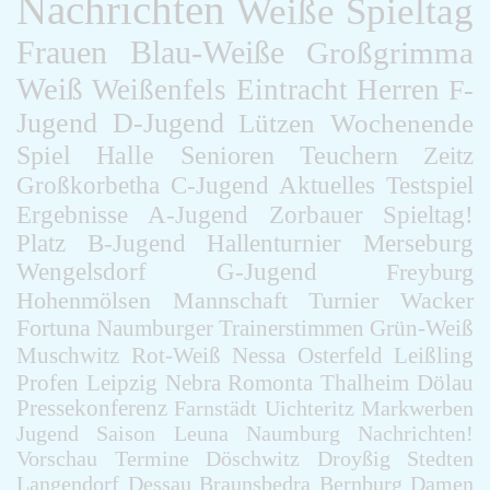
Nachrichten
Weiße
Spieltag
Frauen
Blau-Weiße
Großgrimma
Weiß
Weißenfels
Eintracht
Herren
F-
Jugend
D-Jugend
Lützen
Wochenende
Spiel
Halle
Senioren
Teuchern
Zeitz
Großkorbetha
C-Jugend
Aktuelles
Testspiel
Ergebnisse
A-Jugend
Zorbauer
Spieltag!
Platz
B-Jugend
Hallenturnier
Merseburg
Wengelsdorf
G-Jugend
Freyburg
Hohenmölsen
Mannschaft
Turnier
Wacker
Fortuna
Naumburger
Trainerstimmen
Grün-Weiß
Muschwitz
Rot-Weiß
Nessa
Osterfeld
Leißling
Profen
Leipzig
Nebra
Romonta
Thalheim
Dölau
Pressekonferenz
Farnstädt
Uichteritz
Markwerben
Jugend
Saison
Leuna
Naumburg
Nachrichten!
Vorschau
Termine
Döschwitz
Droyßig
Stedten
Langendorf
Dessau
Braunsbedra
Bernburg
Damen