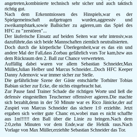
angetreten,kombinierte technisch sehr sicher und auch taktisch
F-Jugend
richtig gut.
Leichtathletik
Nach dem Erkenntniossen des Hinspiels,war es der
Gymnastikgruppe
Spielgemeinschaft aufgetragen wurden,aggressiv und
zweikampfstark,sowie Ballsicher zu agieren,um das Spiel des
Läufergruppe
HFC zu "zerstören"...
Verein
Der läuferische Einsatz auf beiden Seiten war sehr intensiv,was
Aktuelles
dazuführte,das sich beide Mannschaften ziemlich neutralisierten.
Spielstätte
Doch durch die körperliche Überlegenheit,war es das ein und
Stadionordnung
andere Mal der Fall,dass Zorbau gefährlich vors Tor kam,bzw aus
dem Rückraum den 2. Ball zur Chance verwerteten.
Kontakt
Auffällig dabei waren vor allem Sebastian Schneider,Max
Vereinsgeschichte
Müller,Julian Helber und Marcus Schneider...Doch HFC Keeper
Dokumente
Danny Ademovic war immer sicher zur Stelle.
Rechtliches
Die gefährlichste Szene der Gäste entschärfte Torhüter Tobias
Datenschutz
Babian sicher zur Ecke, die nichts eingebracht hat.
Zur Pause fand Trainer Schade die richtigen Worte und ließ die
Impressum
defensiv eingestellten Teucherner offensiver agieren.Die machte
sich bezahlt,denn in der 50 Minute war es Rico Jänicke,der auf
Zuspiel von Marcus Schneider das sichere 1:0 erziehlte. Jetzt
ergaben sich weiter gute Chanc en,wobei man es nicht schaffte
aus 1m!!!!!! den Ball über die Linie zu bringen.Nach dem
2:0,zehn Minuten vor dem Ende,war die Hektik raus.Nach
Vorlage von Max Müller,erziehlte Sebastian Schneider das Tor.