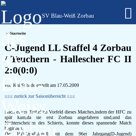
SV Blau-Weiß Zorbau
Fußball - Männer
Startseite
Erste Mannschaft - Verbandsliga Sachsen-Anhalt
Zweite Mannschaft - Kreisliga Burgenlandkreis
C-Jugend LL Staffel 4 Zorbau
Alte Herren
/ Teuchern - Hallescher FC II
Fußball - Frauen
Regionalklasse 4 - Sachsen-Anhalt
2:0(0:0)
Fußball - Nachwuchs - girls only
B-Juniorinnen
C-Juniorinnen
von Kai Schade erstellt am 17.05.2009
D-Juniorinnen
E/F-Juniorinnen
≤≤≤ zurück zur Saisonübersicht ≤≤≤
Bambini-Girls
Fußball - Nachwuchs
Nach etwas Trubel im Vorfeld dieses Matches,indem der HFC zu
A-Jugend
spät kam,da sie erst Zorbau angefahren sind,und das
C-Jugend
Nichterscheinen des Schieris, konnte dieses spannende Match
beginnen.
D-Jugend
Der HFC,traditionell mit dem 96er Jahrgang(D-Jugend)
E-Jugend