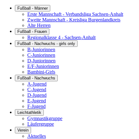
Fußball - Männer
Erste Mannschaft - Verbandsliga Sachsen-Anhalt
Zweite Mannschaft - Kreisliga Burgenlandkreis
Alte Herren
Fußball - Frauen
Regionalklasse 4 - Sachsen-Anhalt
Fußball - Nachwuchs - girls only
B-Juniorinnen
C-Juniorinnen
D-Juniorinnen
E/F-Juniorinnen
Bambini-Girls
Fußball - Nachwuchs
A-Jugend
C-Jugend
D-Jugend
E-Jugend
F-Jugend
Leichtathletik
Gymnastikgruppe
Läufergruppe
Verein
Aktuelles