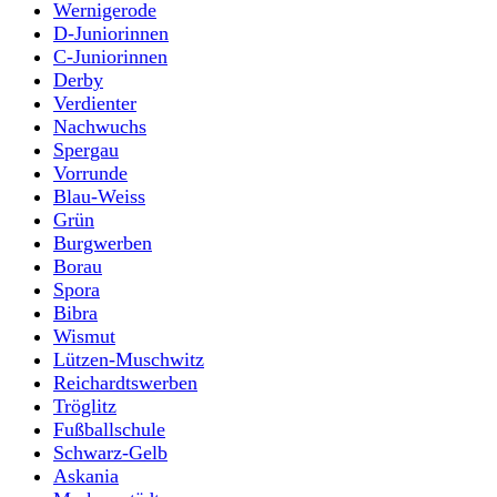
Wernigerode
D-Juniorinnen
C-Juniorinnen
Derby
Verdienter
Nachwuchs
Spergau
Vorrunde
Blau-Weiss
Grün
Burgwerben
Borau
Spora
Bibra
Wismut
Lützen-Muschwitz
Reichardtswerben
Tröglitz
Fußballschule
Schwarz-Gelb
Askania