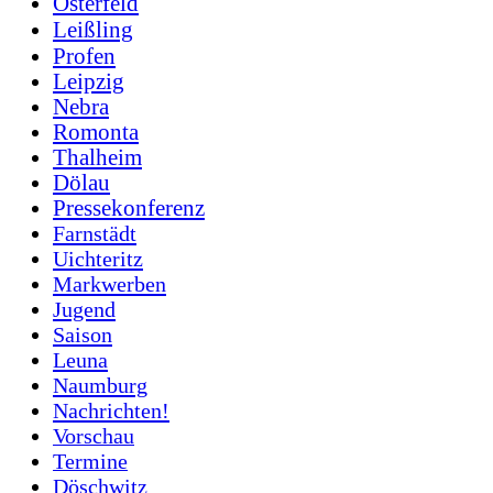
Osterfeld
Leißling
Profen
Leipzig
Nebra
Romonta
Thalheim
Dölau
Pressekonferenz
Farnstädt
Uichteritz
Markwerben
Jugend
Saison
Leuna
Naumburg
Nachrichten!
Vorschau
Termine
Döschwitz