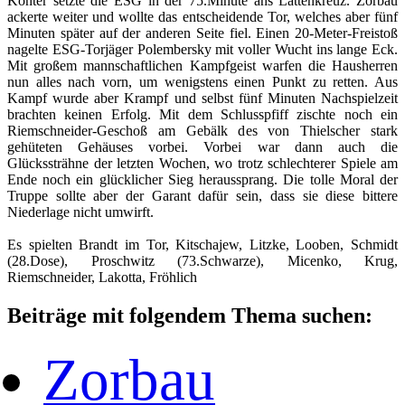
Konter setzte die ESG in der 75.Minute ans Lattenkreuz. Zorbau
ackerte weiter und wollte das entscheidende Tor, welches aber fünf
Minuten später auf der anderen Seite fiel. Einen 20-Meter-Freistoß
nagelte ESG-Torjäger Polembersky mit voller Wucht ins lange Eck.
Mit großem mannschaftlichen Kampfgeist warfen die Hausherren
nun alles nach vorn, um wenigstens einen Punkt zu retten. Aus
Kampf wurde aber Krampf und selbst fünf Minuten Nachspielzeit
brachten keinen Erfolg. Mit dem Schlusspfiff zischte noch ein
Riemschneider-Geschoß am Gebälk des von Thielscher stark
gehüteten Gehäuses vorbei. Vorbei war dann auch die
Glückssträhne der letzten Wochen, wo trotz schlechterer Spiele am
Ende noch ein glücklicher Sieg heraussprang. Die tolle Moral der
Truppe sollte aber der Garant dafür sein, dass sie diese bittere
Niederlage nicht umwirft.
Es spielten Brandt im Tor, Kitschajew, Litzke, Looben, Schmidt
(28.Dose), Proschwitz (73.Schwarze), Micenko, Krug,
Riemschneider, Lakotta, Fröhlich
Beiträge mit folgendem Thema suchen:
Zorbau