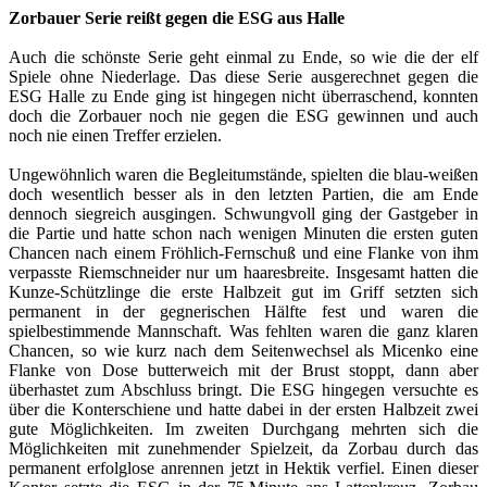
Zorbauer Serie reißt gegen die ESG aus Halle
Auch die schönste Serie geht einmal zu Ende, so wie die der elf
Spiele ohne Niederlage. Das diese Serie ausgerechnet gegen die
ESG Halle zu Ende ging ist hingegen nicht überraschend, konnten
doch die Zorbauer noch nie gegen die ESG gewinnen und auch
noch nie einen Treffer erzielen.
Ungewöhnlich waren die Begleitumstände, spielten die blau-weißen
doch wesentlich besser als in den letzten Partien, die am Ende
dennoch siegreich ausgingen. Schwungvoll ging der Gastgeber in
die Partie und hatte schon nach wenigen Minuten die ersten guten
Chancen nach einem Fröhlich-Fernschuß und eine Flanke von ihm
verpasste Riemschneider nur um haaresbreite. Insgesamt hatten die
Kunze-Schützlinge die erste Halbzeit gut im Griff setzten sich
permanent in der gegnerischen Hälfte fest und waren die
spielbestimmende Mannschaft. Was fehlten waren die ganz klaren
Chancen, so wie kurz nach dem Seitenwechsel als Micenko eine
Flanke von Dose butterweich mit der Brust stoppt, dann aber
überhastet zum Abschluss bringt. Die ESG hingegen versuchte es
über die Konterschiene und hatte dabei in der ersten Halbzeit zwei
gute Möglichkeiten. Im zweiten Durchgang mehrten sich die
Möglichkeiten mit zunehmender Spielzeit, da Zorbau durch das
permanent erfolglose anrennen jetzt in Hektik verfiel. Einen dieser