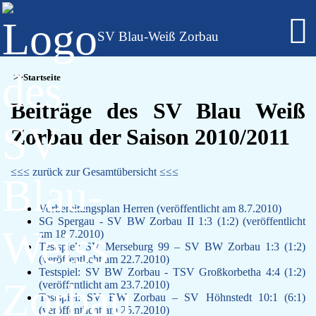
SV Blau-Weiß Zorbau
Fußball - Männer
Startseite
Erste Mannschaft - Verbandsliga Sachsen-Anhalt
Zweite Mannschaft - Kreisliga Burgenlandkreis
Beiträge des SV Blau Weiß
Alte Herren
Zorbau der Saison 2010/2011
Fußball - Frauen
Regionalklasse 4 - Sachsen-Anhalt
Fußball - Nachwuchs - girls only
≤≤≤ zurück zur Gesamtübersicht ≤≤≤
B-Juniorinnen
C-Juniorinnen
D-Juniorinnen
Vorbereitungsplan Herren (veröffentlicht am 8.7.2010)
SG Spergau - SV BW Zorbau II 1:3 (1:2) (veröffentlicht
E/F-Juniorinnen
am 18.7.2010)
Bambini-Girls
Testspiel: SV Merseburg 99 – SV BW Zorbau 1:3 (1:2)
Fußball - Nachwuchs
(veröffentlicht am 22.7.2010)
A-Jugend
Testspiel: SV BW Zorbau - TSV Großkorbetha 4:4 (1:2)
C-Jugend
(veröffentlicht am 23.7.2010)
Testspiel: SV BW Zorbau – SV Höhnstedt 10:1 (6:1)
D-Jugend
(veröffentlicht am 25.7.2010)
E-Jugend