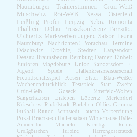
Naumburger
Trainerstimmen
Grün-Weiß
Muschwitz
Rot-Weiß
Nessa
Osterfeld
Leißling
Profen
Leipzig
Nebra
Romonta
Thalheim
Dölau
Pressekonferenz
Farnstädt
Uichteritz
Markwerben
Jugend
Saison
Leuna
Naumburg
Nachrichten!
Vorschau
Termine
Döschwitz
Droyßig
Stedten
Langendorf
Dessau
Braunsbedra
Bernburg
Damen
Einheit
Junioren
Magdeburg
Union
Sandersdorf
E-
Jugend
Spiele
Hallenkreismeisterschaft
Freundschaftsspiel
Kösen
Elster
Blau-Weißer
Wochenendrückblick
Testspiele
Start
Zweite
Grün-Gelb
Goseck
Bitterfeld-Wolfen
Sangerhausen
Eisleben
Löberitz
Mertendorf
Krieschow
Rudolstadt
Barleben
Oldies
Grimma
Fußball
Runde
Bennstedt
Laucha
Vorbereitung
Pokal
Brachstedt
Hallensaison
Winterpause
Halle-
Ammendorf
Mücheln
Kreisliga
Remis
Großgörschen
Turbine
Herrengosserstedt