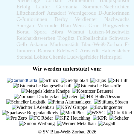
Niederlage
Zorbau!
Ammendorf
Hauptsponsor
Erfolg
Läufer
Germania
Sommer-Nachrichten
Lüttchendorf
Amsdorf
Wernigerode
D-Juniorinnen
C-Juniorinnen
Derby
Verdienter
Nachwuchs
Spergau
Vorrunde
Blau-Weiss
Grün
Burgwerben
Borau
Spora
Bibra
Wismut
Lützen-Muschwitz
Reichardtswerben
Tröglitz
Fußballschule
Schwarz-
Gelb
Askania
Markranstädt
Blau-Weiß-Zorbau
F-
Junioren
Ramsin
Edelweiß
Arnstedt
Haldensleber
Stendal
Löbitz
Chemie
Ludwigsfelder
Heimspiel
Wir werden unterstützt von:
© SV Blau-Weiß Zorbau 2026