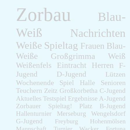
Zorbau
Blau-
Weiß
Nachrichten
Weiße
Spieltag
Frauen
Blau-
Weiße
Großgrimma
Weiß
Weißenfels
Eintracht
Herren
F-
Jugend
D-Jugend
Lützen
Wochenende
Spiel
Halle
Senioren
Teuchern
Zeitz
Großkorbetha
C-Jugend
Aktuelles
Testspiel
Ergebnisse
A-Jugend
Zorbauer
Spieltag!
Platz
B-Jugend
Hallenturnier
Merseburg
Wengelsdorf
G-Jugend
Freyburg
Hohenmölsen
Mannschaft
Turnier
Wacker
Fortuna