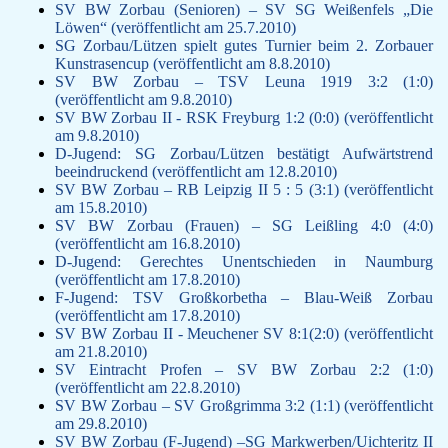
SV BW Zorbau (Senioren) – SV SG Weißenfels „Die
F-Jugend
Löwen“ (veröffentlicht am 25.7.2010)
Leichtathletik
SG Zorbau/Lützen spielt gutes Turnier beim 2. Zorbauer
Gymnastikgruppe
Kunstrasencup (veröffentlicht am 8.8.2010)
SV BW Zorbau – TSV Leuna 1919 3:2 (1:0)
Läufergruppe
(veröffentlicht am 9.8.2010)
Verein
SV BW Zorbau II - RSK Freyburg 1:2 (0:0) (veröffentlicht
Aktuelles
am 9.8.2010)
Spielstätte
D-Jugend: SG Zorbau/Lützen bestätigt Aufwärtstrend
Stadionordnung
beeindruckend (veröffentlicht am 12.8.2010)
SV BW Zorbau – RB Leipzig II 5 : 5 (3:1) (veröffentlicht
Kontakt
am 15.8.2010)
Vereinsgeschichte
SV BW Zorbau (Frauen) – SG Leißling 4:0 (4:0)
Dokumente
(veröffentlicht am 16.8.2010)
Rechtliches
D-Jugend: Gerechtes Unentschieden in Naumburg
(veröffentlicht am 17.8.2010)
Datenschutz
F-Jugend: TSV Großkorbetha – Blau-Weiß Zorbau
Impressum
(veröffentlicht am 17.8.2010)
SV BW Zorbau II - Meuchener SV 8:1(2:0) (veröffentlicht
am 21.8.2010)
SV Eintracht Profen – SV BW Zorbau 2:2 (1:0)
(veröffentlicht am 22.8.2010)
SV BW Zorbau – SV Großgrimma 3:2 (1:1) (veröffentlicht
am 29.8.2010)
SV BW Zorbau (F-Jugend) –SG Markwerben/Uichteritz II