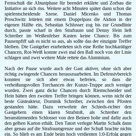
Fernschuß die Abtastphase für beendet erklärte und Zorbau die
F-Jugend
Initiative an sich riss. Weitere acht Minuten später dann schon die
Leichtathletik
spielentscheidende Szene. Daniel Micenko und Thomas
Gymnastikgruppe
Proschwitz leiteten mit einem Doppelpass die Aktion in der
eigenen Hälfte ein, Sebastian Schlosser zog bis zur Grundlinie
Läufergruppe
durch, passte scharf in den Strafraum und Denny Hein ließ
Verein
Schreiber im Weißenfelser Kasten keine Chance. Bis zum
Aktuelles
Pausenpfiff sah es nicht so aus, als sollte das der einzigste Treffer
Spielstätte
bleiben. Die Gastgeber erarbeiteten sich eine Reihe hochkarätiger
Stadionordnung
Chancen, Rot-Weiß konnte zwei mal den Ball noch von der Linie
schlagen und zwei weitere Male rettete das Aluminium.
Kontakt
Vereinsgeschichte
Nach der Pause wurde auch der Gast aktiver, ohne sich aber
Dokumente
richtig zwingende Chancen herauszuarbeiten. Im Defensivbereich
Rechtliches
konnten sie sich aber etwas befreien, so dass die
verheißungsvollen Torchancen der Kunze-Truppe auch weniger
Datenschutz
wurden. Zwei ganz dicke Chancen durch Riemschneider und
Impressum
Hein hätten den zweiten Treffer bringen können, wenn nicht der
beste Gästeakteur, Dominik Schreiber, zwischen den Pfosten
gestanden hätte. Dazu verwehrte der Schieds-richter den
Gastgebern einen klaren Strafstoß, als Schreiber den
heranstürmenden Schlosser von den Beinen holte und dafür auch
den gelben Karton erhält. Den Tatort verlegte Martin Schalk dann
aber genau auf die Strafraumgrenze und der Schuß brachte nichts
ein. So blieb es am Ende beim hoch verdienten 1:0-Erfolg gegen