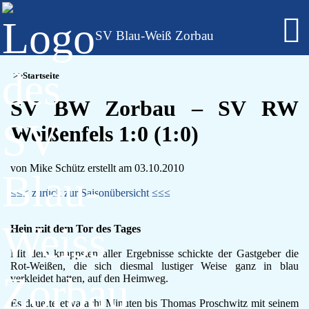
SV Blau-Weiß Zorbau
Fußball - Männer
Startseite
Erste Mannschaft - Verbandsliga Sachsen-Anhalt
Zweite Mannschaft - Kreisliga Burgenlandkreis
SV BW Zorbau – SV RW
Alte Herren
Weißenfels 1:0 (1:0)
Fußball - Frauen
Regionalklasse 4 - Sachsen-Anhalt
Fußball - Nachwuchs - girls only
von Mike Schütz erstellt am 03.10.2010
B-Juniorinnen
C-Juniorinnen
≤≤≤ zurück zur Saisonübersicht ≤≤≤
D-Juniorinnen
E/F-Juniorinnen
Hein mit dem Tor des Tages
Bambini-Girls
Fußball - Nachwuchs
Mit dem knappsten aller Ergebnisse schickte der Gastgeber die
A-Jugend
Rot-Weißen, die sich diesmal lustiger Weise ganz in blau
C-Jugend
verkleidet hatten, auf den Heimweg.
D-Jugend
Es dauerte etwa acht Minuten bis Thomas Proschwitz mit seinem
E-Jugend