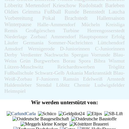
Löberitz
Mertendorf
Krieschow
Rudolstadt
Barleben
Oldies
Grimma
Fußball
Runde
Bennstedt
Laucha
Vorbereitung
Pokal
Brachstedt
Hallensaison
Winterpause
Halle-Ammendorf
Mücheln
Kreisliga
Remis
Großgörschen
Turbine
Herrengosserstedt
Niederlage
Zorbau!
Ammendorf
Hauptsponsor
Erfolg
Läufer
Germania
Sommer-Nachrichten
Lüttchendorf
Amsdorf
Wernigerode
D-Juniorinnen
C-Juniorinnen
Derby
Verdienter
Nachwuchs
Spergau
Vorrunde
Blau-
Weiss
Grün
Burgwerben
Borau
Spora
Bibra
Wismut
Lützen-Muschwitz
Reichardtswerben
Tröglitz
Fußballschule
Schwarz-Gelb
Askania
Markranstädt
Blau-
Weiß-Zorbau
F-Junioren
Ramsin
Edelweiß
Arnstedt
Haldensleber
Stendal
Löbitz
Chemie
Ludwigsfelder
Heimspiel
Wir werden unterstützt von: