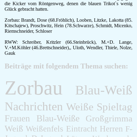
die Kicker vom Röntgenweg, denen die blauen Trikot`s wenig
Glück gebracht hatten.
Zorbau: Brandt, Dose (68.Fröhlich), Looben, Litzke, Lakotta (85.
Kitschajew), Proschwitz, Hein (78.Schwarze), Schmidt, Micenko,
Riemschneider, Schloser
RWW: Schreiber, Kritzler (66.Steinbrück), M.+D. Lange,
V.+M.Köhler (46.Brettschneider),, Uloth, Wendler, Thiele, Nolze,
Gauk
Beiträge mit folgendem Thema suchen:
Zorbau
Blau-Weiß
Nachrichten
Weiße
Spieltag
Frauen
Blau-Weiße
Großgrimma
Weiß
Weißenfels
Eintracht
Herren
F-