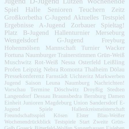
Jugend
D-Jugend
Lützen
Wochenende
Spiel
Halle
Senioren
Teuchern
Zeitz
Großkorbetha
C-Jugend
Aktuelles
Testspiel
Ergebnisse
A-Jugend
Zorbauer
Spieltag!
Platz
B-Jugend
Hallenturnier
Merseburg
Wengelsdorf
G-Jugend
Freyburg
Hohenmölsen
Mannschaft
Turnier
Wacker
Fortuna
Naumburger
Trainerstimmen
Grün-Weiß
Muschwitz
Rot-Weiß
Nessa
Osterfeld
Leißling
Profen
Leipzig
Nebra
Romonta
Thalheim
Dölau
Pressekonferenz
Farnstädt
Uichteritz
Markwerben
Jugend
Saison
Leuna
Naumburg
Nachrichten!
Vorschau
Termine
Döschwitz
Droyßig
Stedten
Langendorf
Dessau
Braunsbedra
Bernburg
Damen
Einheit
Junioren
Magdeburg
Union
Sandersdorf
E-
Jugend
Spiele
Hallenkreismeisterschaft
Freundschaftsspiel
Kösen
Elster
Blau-Weißer
Wochenendrückblick
Testspiele
Start
Zweite
Grün-
Gelb
Goseck
Bitterfeld-Wolfen
Sangerhausen
Eisleben