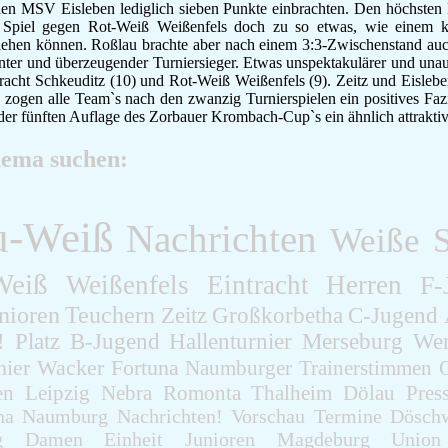
den MSV Eisleben lediglich sieben Punkte einbrachten. Den höchsten
n Spiel gegen Rot-Weiß Weißenfels doch zu so etwas, wie einem k
iehen können. Roßlau brachte aber nach einem 3:3-Zwischenstand auc
ter und überzeugender Turniersieger. Etwas unspektakulärer und una
racht Schkeuditz (10) und Rot-Weiß Weißenfels (9). Zeitz und Eislebe
zogen alle Team`s nach den zwanzig Turnierspielen ein positives Fa
der fünften Auflage des Zorbauer Krombach-Cup`s ein ähnlich attraktiv
hema suchen:
u-Weiß
Nachrichten
Weiße
S
Weiß
Weißenfels
Eintracht
Herren
F-
nioren
Teuchern
Zeitz
Großkorbetha
C-Jugend
!
Platz
B-Jugend
Hallenturnier
Merseburg
Wen
nier
Wacker
Fortuna
Naumburger
Trainerstimmen
en
Leipzig
Nebra
Romonta
Thalheim
Dölau
Pres
na
Naumburg
Nachrichten!
Vorschau
Termine
Döschw
g
Damen
Einheit
Junioren
Magdeburg
Union