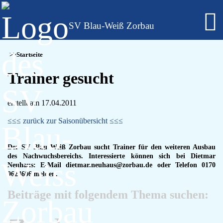
SV Blau-Weiß Zorbau
Fußball - Männer
Startseite
Erste Mannschaft - Verbandsliga Sachsen-Anhalt
Zweite Mannschaft - Kreisliga Burgenlandkreis
Trainer gesucht
Alte Herren
Fußball - Frauen
Regionalklasse 4 - Sachsen-Anhalt
erstellt am 17.04.2011
Fußball - Nachwuchs - girls only
≤≤≤ zurück zur Saisonübersicht ≤≤≤
B-Juniorinnen
C-Juniorinnen
D-Juniorinnen
Der SV Blau Weiß Zorbau sucht Trainer für den weiteren Ausbau
E/F-Juniorinnen
des Nachwuchsbereichs. Interessierte können sich bei Dietmar
Neuhaus: E-Mail dietmar.neuhaus@zorbau.de oder Telefon 0170
Bambini-Girls
9624606 melden.
Fußball - Nachwuchs
A-Jugend
Beiträge mit folgendem Thema suchen:
C-Jugend
D-Jugend
E-Jugend