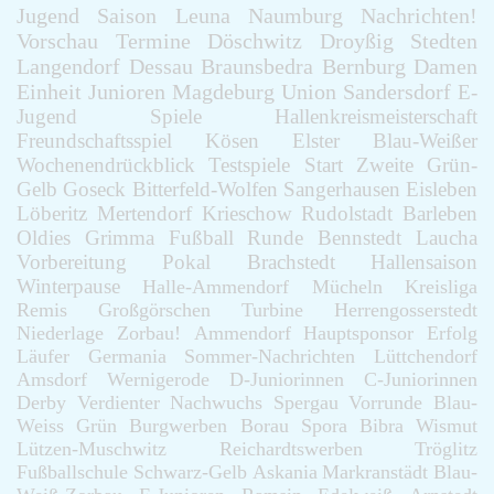
Jugend
Saison
Leuna
Naumburg
Nachrichten!
Vorschau
Termine
Döschwitz
Droyßig
Stedten
Langendorf
Dessau
Braunsbedra
Bernburg
Damen
Einheit
Junioren
Magdeburg
Union
Sandersdorf
E-
Jugend
Spiele
Hallenkreismeisterschaft
Freundschaftsspiel
Kösen
Elster
Blau-Weißer
Wochenendrückblick
Testspiele
Start
Zweite
Grün-
Gelb
Goseck
Bitterfeld-Wolfen
Sangerhausen
Eisleben
Löberitz
Mertendorf
Krieschow
Rudolstadt
Barleben
Oldies
Grimma
Fußball
Runde
Bennstedt
Laucha
Vorbereitung
Pokal
Brachstedt
Hallensaison
Winterpause
Halle-Ammendorf
Mücheln
Kreisliga
Remis
Großgörschen
Turbine
Herrengosserstedt
Niederlage
Zorbau!
Ammendorf
Hauptsponsor
Erfolg
Läufer
Germania
Sommer-Nachrichten
Lüttchendorf
Amsdorf
Wernigerode
D-Juniorinnen
C-Juniorinnen
Derby
Verdienter
Nachwuchs
Spergau
Vorrunde
Blau-
Weiss
Grün
Burgwerben
Borau
Spora
Bibra
Wismut
Lützen-Muschwitz
Reichardtswerben
Tröglitz
Fußballschule
Schwarz-Gelb
Askania
Markranstädt
Blau-