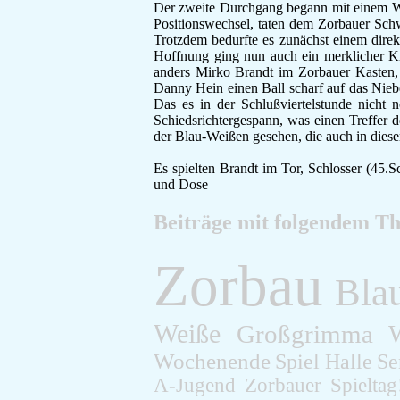
Der zweite Durchgang begann mit einem We
Positionswechsel, taten dem Zorbauer Sch
Trotzdem bedurfte es zunächst einem dir
Hoffnung ging nun auch ein merklicher Kr
anders Mirko Brandt im Zorbauer Kasten, 
Danny Hein einen Ball scharf auf das Nieb
Das es in der Schlußviertelstunde nich
Schiedsrichtergespann, was einen Treffer 
der Blau-Weißen gesehen, die auch in dieser
Es spielten Brandt im Tor, Schlosser (45.
und Dose
Beiträge mit folgendem T
Zorbau
Bla
Weiße
Großgrimma
Wochenende
Spiel
Halle
Se
A-Jugend
Zorbauer
Spieltag