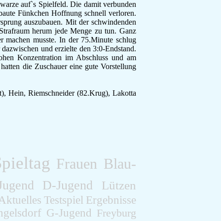
arze auf`s Spielfeld. Die damit verbunden
F-Jugend
baute Fünkchen Hoffnung schnell verloren.
Leichtathletik
rsprung auszubauen. Mit der schwindenden
Gymnastikgruppe
n Strafraum herum jede Menge zu tun. Ganz
er machen musste. In der 75.Minute schlug
Läufergruppe
 dazwischen und erzielte den 3:0-Endstand.
Verein
hohen Konzentration im Abschluss und am
Aktuelles
hatten die Zuschauer eine gute Vorstellung
Spielstätte
Stadionordnung
t), Hein, Riemschneider (82.Krug), Lakotta
Kontakt
Vereinsgeschichte
Dokumente
Rechtliches
Datenschutz
Impressum
pieltag
Frauen
Blau-
Jugend
D-Jugend
Lützen
Aktuelles
Testspiel
Ergebnisse
gelsdorf
G-Jugend
Freyburg