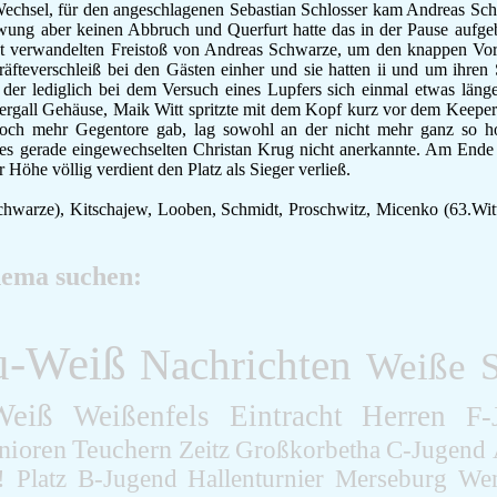
chsel, für den angeschlagenen Sebastian Schlosser kam Andreas Schw
wung aber keinen Abbruch und Querfurt hatte das in der Pause aufge
ekt verwandelten Freistoß von Andreas Schwarze, um den knappen Vo
äfteverschleiß bei den Gästen einher und sie hatten ii und um ihre
der lediglich bei dem Versuch eines Lupfers sich einmal etwas läng
ergall Gehäuse, Maik Witt spritzte mit dem Kopf kurz vor dem Keeper
t noch mehr Gegentore gab, lag sowohl an der nicht mehr ganz so 
des gerade eingewechselten Christan Krug nicht anerkannte. Am Ende 
 Höhe völlig verdient den Platz als Sieger verließ.
Schwarze), Kitschajew, Looben, Schmidt, Proschwitz, Micenko (63.Wit
hema suchen:
u-Weiß
Nachrichten
Weiße
S
Weiß
Weißenfels
Eintracht
Herren
F-
nioren
Teuchern
Zeitz
Großkorbetha
C-Jugend
!
Platz
B-Jugend
Hallenturnier
Merseburg
Wen