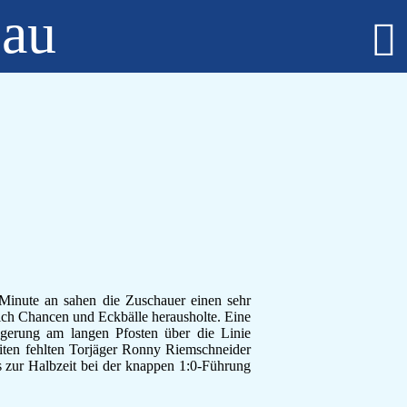
bau
Fußball - Männer
Erste Mannschaft - Verbandsliga Sachsen-Anhalt
Zweite Mannschaft - Kreisliga Burgenlandkreis
Alte Herren
Fußball - Frauen
Regionalklasse 4 - Sachsen-Anhalt
Fußball - Nachwuchs - girls only
B-Juniorinnen
C-Juniorinnen
D-Juniorinnen
E/F-Juniorinnen
 Minute an sahen die Zuschauer einen sehr
Bambini-Girls
hlich Chancen und Eckbälle herausholte. Eine
Fußball - Nachwuchs
ängerung am langen Pfosten über die Linie
A-Jugend
eiten fehlten Torjäger Ronny Riemschneider
C-Jugend
s zur Halbzeit bei der knappen 1:0-Führung
D-Jugend
E-Jugend