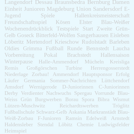
Langendorf
Dessau
Braunsbedra
Bernburg
Damen
Einheit
Junioren
Magdeburg
Union
Sandersdorf
E-
Jugend
Spiele
Hallenkreismeisterschaft
Freundschaftsspiel
Kösen
Elster
Blau-Weißer
Wochenendrückblick
Testspiele
Start
Zweite
Grün-
Gelb
Goseck
Bitterfeld-Wolfen
Sangerhausen
Eisleben
Löberitz
Mertendorf
Krieschow
Rudolstadt
Barleben
Oldies
Grimma
Fußball
Runde
Bennstedt
Laucha
Vorbereitung
Pokal
Brachstedt
Hallensaison
Winterpause
Halle-Ammendorf
Mücheln
Kreisliga
Remis
Großgörschen
Turbine
Herrengosserstedt
Niederlage
Zorbau!
Ammendorf
Hauptsponsor
Erfolg
Läufer
Germania
Sommer-Nachrichten
Lüttchendorf
Amsdorf
Wernigerode
D-Juniorinnen
C-Juniorinnen
Derby
Verdienter
Nachwuchs
Spergau
Vorrunde
Blau-
Weiss
Grün
Burgwerben
Borau
Spora
Bibra
Wismut
Lützen-Muschwitz
Reichardtswerben
Tröglitz
Fußballschule
Schwarz-Gelb
Askania
Markranstädt
Blau-
Weiß-Zorbau
F-Junioren
Ramsin
Edelweiß
Arnstedt
Haldensleber
Stendal
Löbitz
Chemie
Ludwigsfelder
Heimspiel