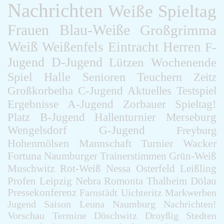
Nachrichten
Weiße
Spieltag
F-Jugend
Leichtathletik
Frauen
Blau-Weiße
Großgrimma
Gymnastikgruppe
Läufergruppe
Weiß
Weißenfels
Eintracht
Herren
F-
Verein
Jugend
D-Jugend
Lützen
Wochenende
Aktuelles
Spiel
Halle
Spielstätte
Senioren
Teuchern
Zeitz
Stadionordnung
Großkorbetha
C-Jugend
Aktuelles
Testspiel
Kontakt
Ergebnisse
A-Jugend
Zorbauer
Spieltag!
Vereinsgeschichte
Platz
B-Jugend
Hallenturnier
Merseburg
Dokumente
Wengelsdorf
G-Jugend
Freyburg
Rechtliches
Datenschutz
Hohenmölsen
Mannschaft
Turnier
Wacker
Impressum
Fortuna
Naumburger
Trainerstimmen
Grün-Weiß
Muschwitz
Rot-Weiß
Nessa
Osterfeld
Leißling
Profen
Leipzig
Nebra
Romonta
Thalheim
Dölau
Pressekonferenz
Farnstädt
Uichteritz
Markwerben
Jugend
Saison
Leuna
Naumburg
Nachrichten!
Vorschau
Termine
Döschwitz
Droyßig
Stedten