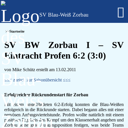
SV Blau-Weiß Zorbau
Fußball - Männer
Startseite
Erste Mannschaft - Verbandsliga Sachsen-Anhalt
Zweite Mannschaft - Kreisliga Burgenlandkreis
SV BW Zorbau I – SV
Alte Herren
Eintracht Profen 6:2 (3:0)
Fußball - Frauen
Regionalklasse 4 - Sachsen-Anhalt
Fußball - Nachwuchs - girls only
von Mike Schütz erstellt am 13.02.2011
B-Juniorinnen
C-Juniorinnen
≤≤≤ zurück zur Saisonübersicht ≤≤≤
D-Juniorinnen
E/F-Juniorinnen
Erfolgreicher Rückrundenstart für Zorbau
Bambini-Girls
Fußball - Nachwuchs
Mit einem ungefährdeten 6:2-Erfolg konnten die Blau-Weißen
A-Jugend
erfolgreich in die Rückrunde starten. Dabei begann alles mit einer
C-Jugend
nervösen Anfangsviertelstunde. Profen wollte natürlich mit einem
positiven Ergebnis den Kampf um den Klassenerhalt angehen und
D-Jugend
Zorbau seine gute Ausgangsposition festigen, was beide Teams
E-Jugend