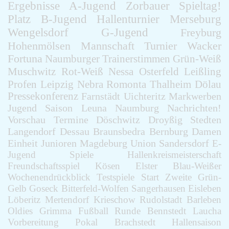
Ergebnisse
A-Jugend
Zorbauer
Spieltag!
Platz
B-Jugend
Hallenturnier
Merseburg
Wengelsdorf
G-Jugend
Freyburg
Hohenmölsen
Mannschaft
Turnier
Wacker
Fortuna
Naumburger
Trainerstimmen
Grün-Weiß
Muschwitz
Rot-Weiß
Nessa
Osterfeld
Leißling
Profen
Leipzig
Nebra
Romonta
Thalheim
Dölau
Pressekonferenz
Farnstädt
Uichteritz
Markwerben
Jugend
Saison
Leuna
Naumburg
Nachrichten!
Vorschau
Termine
Döschwitz
Droyßig
Stedten
Langendorf
Dessau
Braunsbedra
Bernburg
Damen
Einheit
Junioren
Magdeburg
Union
Sandersdorf
E-
Jugend
Spiele
Hallenkreismeisterschaft
Freundschaftsspiel
Kösen
Elster
Blau-Weißer
Wochenendrückblick
Testspiele
Start
Zweite
Grün-
Gelb
Goseck
Bitterfeld-Wolfen
Sangerhausen
Eisleben
Löberitz
Mertendorf
Krieschow
Rudolstadt
Barleben
Oldies
Grimma
Fußball
Runde
Bennstedt
Laucha
Vorbereitung
Pokal
Brachstedt
Hallensaison