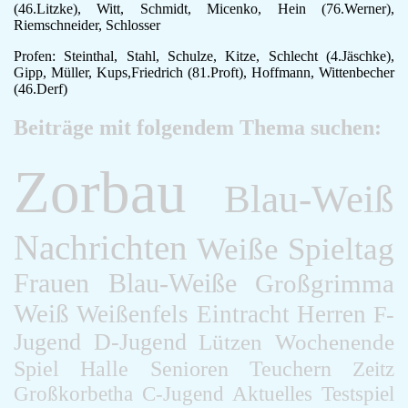
(46.Litzke), Witt, Schmidt, Micenko, Hein (76.Werner),
Riemschneider, Schlosser
Profen: Steinthal, Stahl, Schulze, Kitze, Schlecht (4.Jäschke),
Gipp, Müller, Kups,Friedrich (81.Proft), Hoffmann, Wittenbecher
(46.Derf)
Beiträge mit folgendem Thema suchen:
Zorbau
Blau-Weiß
Nachrichten
Weiße
Spieltag
Frauen
Blau-Weiße
Großgrimma
Weiß
Weißenfels
Eintracht
Herren
F-
Jugend
D-Jugend
Lützen
Wochenende
Spiel
Halle
Senioren
Teuchern
Zeitz
Großkorbetha
C-Jugend
Aktuelles
Testspiel