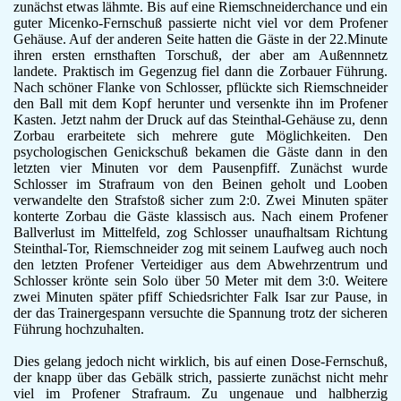
zunächst etwas lähmte. Bis auf eine Riemschneiderchance und ein
F-Jugend
guter Micenko-Fernschuß passierte nicht viel vor dem Profener
Leichtathletik
Gehäuse. Auf der anderen Seite hatten die Gäste in der 22.Minute
ihren ersten ernsthaften Torschuß, der aber am Außennnetz
Gymnastikgruppe
landete. Praktisch im Gegenzug fiel dann die Zorbauer Führung.
Läufergruppe
Nach schöner Flanke von Schlosser, pflückte sich Riemschneider
Verein
den Ball mit dem Kopf herunter und versenkte ihn im Profener
Aktuelles
Kasten. Jetzt nahm der Druck auf das Steinthal-Gehäuse zu, denn
Spielstätte
Zorbau erarbeitete sich mehrere gute Möglichkeiten. Den
psychologischen Genickschuß bekamen die Gäste dann in den
Stadionordnung
letzten vier Minuten vor dem Pausenpfiff. Zunächst wurde
Kontakt
Schlosser im Strafraum von den Beinen geholt und Looben
Vereinsgeschichte
verwandelte den Strafstoß sicher zum 2:0. Zwei Minuten später
Dokumente
konterte Zorbau die Gäste klassisch aus. Nach einem Profener
Ballverlust im Mittelfeld, zog Schlosser unaufhaltsam Richtung
Rechtliches
Steinthal-Tor, Riemschneider zog mit seinem Laufweg auch noch
Datenschutz
den letzten Profener Verteidiger aus dem Abwehrzentrum und
Impressum
Schlosser krönte sein Solo über 50 Meter mit dem 3:0. Weitere
zwei Minuten später pfiff Schiedsrichter Falk Isar zur Pause, in
der das Trainergespann versuchte die Spannung trotz der sicheren
Führung hochzuhalten.
Dies gelang jedoch nicht wirklich, bis auf einen Dose-Fernschuß,
der knapp über das Gebälk strich, passierte zunächst nicht mehr
viel im Profener Strafraum. Zu ungenaue und halbherzig