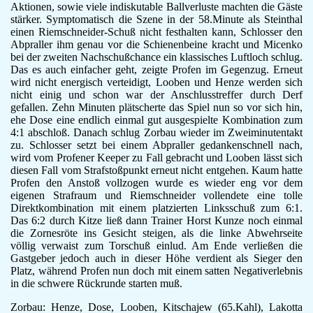
Aktionen, sowie viele indiskutable Ballverluste machten die Gäste
stärker. Symptomatisch die Szene in der 58.Minute als Steinthal
einen Riemschneider-Schuß nicht festhalten kann, Schlosser den
Abpraller ihm genau vor die Schienenbeine kracht und Micenko
bei der zweiten Nachschußchance ein klassisches Luftloch schlug.
Das es auch einfacher geht, zeigte Profen im Gegenzug. Erneut
wird nicht energisch verteidigt, Looben und Henze werden sich
nicht einig und schon war der Anschlusstreffer durch Derf
gefallen. Zehn Minuten plätscherte das Spiel nun so vor sich hin,
ehe Dose eine endlich einmal gut ausgespielte Kombination zum
4:1 abschloß. Danach schlug Zorbau wieder im Zweiminutentakt
zu. Schlosser setzt bei einem Abpraller gedankenschnell nach,
wird vom Profener Keeper zu Fall gebracht und Looben lässt sich
diesen Fall vom Strafstoßpunkt erneut nicht entgehen. Kaum hatte
Profen den Anstoß vollzogen wurde es wieder eng vor dem
eigenen Strafraum und Riemschneider vollendete eine tolle
Direktkombination mit einem platzierten Linksschuß zum 6:1.
Das 6:2 durch Kitze ließ dann Trainer Horst Kunze noch einmal
die Zornesröte ins Gesicht steigen, als die linke Abwehrseite
völlig verwaist zum Torschuß einlud. Am Ende verließen die
Gastgeber jedoch auch in dieser Höhe verdient als Sieger den
Platz, während Profen nun doch mit einem satten Negativerlebnis
in die schwere Rückrunde starten muß.
Zorbau: Henze, Dose, Looben, Kitschajew (65.Kahl), Lakotta