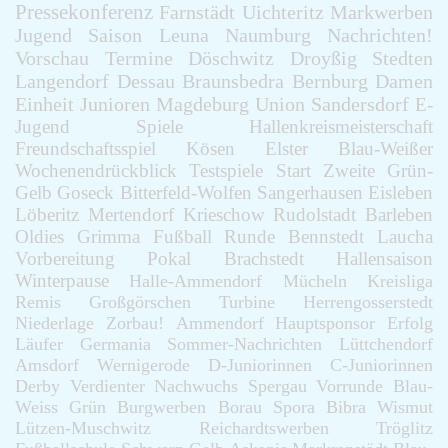
Pressekonferenz
Farnstädt
Uichteritz
Markwerben
Jugend
Saison
Leuna
Naumburg
Nachrichten!
Vorschau
Termine
Döschwitz
Droyßig
Stedten
Langendorf
Dessau
Braunsbedra
Bernburg
Damen
Einheit
Junioren
Magdeburg
Union
Sandersdorf
E-
Jugend
Spiele
Hallenkreismeisterschaft
Freundschaftsspiel
Kösen
Elster
Blau-Weißer
Wochenendrückblick
Testspiele
Start
Zweite
Grün-
Gelb
Goseck
Bitterfeld-Wolfen
Sangerhausen
Eisleben
Löberitz
Mertendorf
Krieschow
Rudolstadt
Barleben
Oldies
Grimma
Fußball
Runde
Bennstedt
Laucha
Vorbereitung
Pokal
Brachstedt
Hallensaison
Winterpause
Halle-Ammendorf
Mücheln
Kreisliga
Remis
Großgörschen
Turbine
Herrengosserstedt
Niederlage
Zorbau!
Ammendorf
Hauptsponsor
Erfolg
Läufer
Germania
Sommer-Nachrichten
Lüttchendorf
Amsdorf
Wernigerode
D-Juniorinnen
C-Juniorinnen
Derby
Verdienter
Nachwuchs
Spergau
Vorrunde
Blau-
Weiss
Grün
Burgwerben
Borau
Spora
Bibra
Wismut
Lützen-Muschwitz
Reichardtswerben
Tröglitz