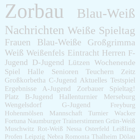
Zorbau
Blau-Weiß
Nachrichten
Weiße
Spieltag
Frauen
Blau-Weiße
Großgrimma
Weiß
Weißenfels
Eintracht
Herren
F-
Jugend
D-Jugend
Lützen
Wochenende
Spiel
Halle
Senioren
Teuchern
Zeitz
Großkorbetha
C-Jugend
Aktuelles
Testspiel
Ergebnisse
A-Jugend
Zorbauer
Spieltag!
Platz
B-Jugend
Hallenturnier
Merseburg
Wengelsdorf
G-Jugend
Freyburg
Hohenmölsen
Mannschaft
Turnier
Wacker
Fortuna
Naumburger
Trainerstimmen
Grün-Weiß
Muschwitz
Rot-Weiß
Nessa
Osterfeld
Leißling
Profen
Leipzig
Nebra
Romonta
Thalheim
Dölau