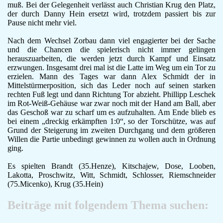
muß. Bei der Gelegenheit verlässt auch Christian Krug den Platz,
F-Jugend
der durch Danny Hein ersetzt wird, trotzdem passiert bis zur
Leichtathletik
Pause nicht mehr viel.
Gymnastikgruppe
Nach dem Wechsel Zorbau dann viel engagierter bei der Sache
Läufergruppe
und die Chancen die spielerisch nicht immer gelingen
Verein
herauszuarbeiten, die werden jetzt durch Kampf und Einsatz
Aktuelles
erzwungen. Insgesamt drei mal ist die Latte im Weg um ein Tor zu
Spielstätte
erzielen. Mann des Tages war dann Alex Schmidt der in
Stadionordnung
Mittelstürmerposition, sich das Leder noch auf seinen starken
rechten Fuß legt und dann Richtung Tor abzieht. Phillipp Leschek
Kontakt
im Rot-Weiß-Gehäuse war zwar noch mit der Hand am Ball, aber
Vereinsgeschichte
das Geschoß war zu scharf um es aufzuhalten. Am Ende blieb es
Dokumente
bei einem „dreckig erkämpften 1:0“, so der Torschütze, was auf
Rechtliches
Grund der Steigerung im zweiten Durchgang und dem größeren
Willen die Partie unbedingt gewinnen zu wollen auch in Ordnung
Datenschutz
ging.
Impressum
Es spielten Brandt (35.Henze), Kitschajew, Dose, Looben,
Lakotta, Proschwitz, Witt, Schmidt, Schlosser, Riemschneider
(75.Micenko), Krug (35.Hein)
Beiträge mit folgendem Thema suchen: