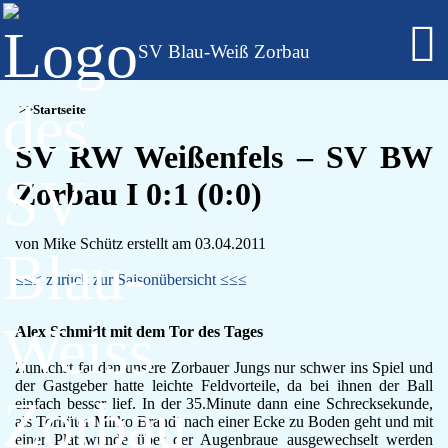
SV Blau-Weiß Zorbau
Fußball - Männer
Startseite
Erste Mannschaft - Verbandsliga Sachsen-Anhalt
Zweite Mannschaft - Kreisliga Burgenlandkreis
SV RW Weißenfels – SV BW
Alte Herren
Zorbau I 0:1 (0:0)
Fußball - Frauen
Regionalklasse 4 - Sachsen-Anhalt
Fußball - Nachwuchs - girls only
von Mike Schütz erstellt am 03.04.2011
B-Juniorinnen
C-Juniorinnen
≤≤≤ zurück zur Saisonübersicht ≤≤≤
D-Juniorinnen
E/F-Juniorinnen
Alex Schmidt mit dem Tor des Tages
Bambini-Girls
Fußball - Nachwuchs
Zunächst fanden unsere Zorbauer Jungs nur schwer ins Spiel und
A-Jugend
der Gastgeber hatte leichte Feldvorteile, da bei ihnen der Ball
C-Jugend
einfach besser lief. In der 35.Minute dann eine Schrecksekunde,
als Torhüter Mirko Brandt nach einer Ecke zu Boden geht und mit
D-Jugend
einer Platzwunde über der Augenbraue ausgewechselt werden
E-Jugend