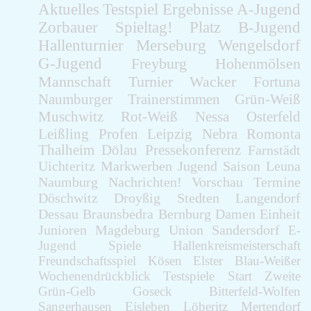
Aktuelles
Testspiel
Ergebnisse
A-Jugend
Zorbauer
Spieltag!
Platz
B-Jugend
Hallenturnier
Merseburg
Wengelsdorf
G-Jugend
Freyburg
Hohenmölsen
Mannschaft
Turnier
Wacker
Fortuna
Naumburger
Trainerstimmen
Grün-Weiß
Muschwitz
Rot-Weiß
Nessa
Osterfeld
Leißling
Profen
Leipzig
Nebra
Romonta
Thalheim
Dölau
Pressekonferenz
Farnstädt
Uichteritz
Markwerben
Jugend
Saison
Leuna
Naumburg
Nachrichten!
Vorschau
Termine
Döschwitz
Droyßig
Stedten
Langendorf
Dessau
Braunsbedra
Bernburg
Damen
Einheit
Junioren
Magdeburg
Union
Sandersdorf
E-
Jugend
Spiele
Hallenkreismeisterschaft
Freundschaftsspiel
Kösen
Elster
Blau-Weißer
Wochenendrückblick
Testspiele
Start
Zweite
Grün-Gelb
Goseck
Bitterfeld-Wolfen
Sangerhausen
Eisleben
Löberitz
Mertendorf