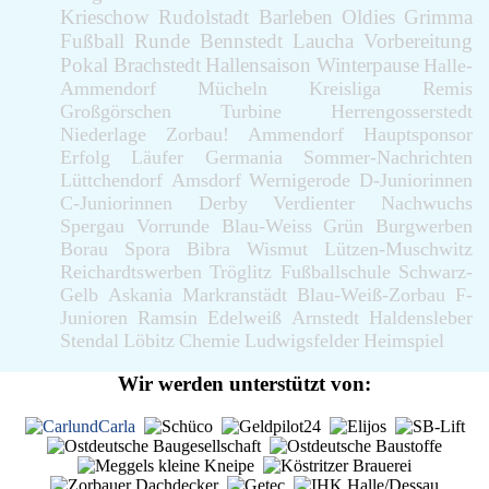
Krieschow
Rudolstadt
Barleben
Oldies
Grimma
Fußball
Runde
Bennstedt
Laucha
Vorbereitung
Pokal
Brachstedt
Hallensaison
Winterpause
Halle-
Ammendorf
Mücheln
Kreisliga
Remis
Großgörschen
Turbine
Herrengosserstedt
Niederlage
Zorbau!
Ammendorf
Hauptsponsor
Erfolg
Läufer
Germania
Sommer-Nachrichten
Lüttchendorf
Amsdorf
Wernigerode
D-Juniorinnen
C-Juniorinnen
Derby
Verdienter
Nachwuchs
Spergau
Vorrunde
Blau-Weiss
Grün
Burgwerben
Borau
Spora
Bibra
Wismut
Lützen-Muschwitz
Reichardtswerben
Tröglitz
Fußballschule
Schwarz-
Gelb
Askania
Markranstädt
Blau-Weiß-Zorbau
F-
Junioren
Ramsin
Edelweiß
Arnstedt
Haldensleber
Stendal
Löbitz
Chemie
Ludwigsfelder
Heimspiel
Wir werden unterstützt von: