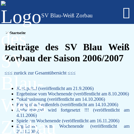
SV Blau-Weiß Zorbau
Fußball - Männer
Startseite
Erste Mannschaft - Verbandsliga Sachsen-Anhalt
Zweite Mannschaft - Kreisliga Burgenlandkreis
Beiträge des SV Blau Weiß
Alte Herren
Zorbau der Saison 2006/2007
Fußball - Frauen
Regionalklasse 4 - Sachsen-Anhalt
Fußball - Nachwuchs - girls only
≤≤≤ zurück zur Gesamtübersicht ≤≤≤
B-Juniorinnen
C-Juniorinnen
D-Juniorinnen
Kreispokal (veröffentlicht am 21.9.2006)
Ergebnisse vom Wochenende (veröffentlicht am 8.10.2006)
E/F-Juniorinnen
Pokalauslosung (veröffentlicht am 14.10.2006)
Bambini-Girls
Kreispokal Weißenfels (veröffentlicht am 14.10.2006)
Fußball - Nachwuchs
Aufwärtstrend wird fortgesetzt !!! (veröffentlicht am
A-Jugend
4.11.2006)
C-Jugend
Spiele am Wochenende (veröffentlicht am 16.11.2006)
Ergebnisse vom Wochenende (veröffentlicht am
D-Jugend
25.11.2006)
E-Jugend