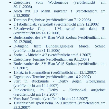
Ergebnisse vom Wochenende (veröffentlicht am
F-Jugend
30.11.2006)
Leichtathletik
Auch mit 10 Mann souverän ! (veröffentlicht am
Gymnastikgruppe
2.12.2006)
Termine/ Ergebnisse (veröffentlicht am 7.12.2006)
Läufergruppe
3.Tabellenplatz verteidigt! (veröffentlicht am 9.12.2006)
Verein
5.Stadtwerke Cup - 1.Mannschaft mit dabei !!!
Aktuelles
(veröffentlicht am 14.12.2006)
Spielstätte
Budenzauber des SV Blau Weiß Zorbau (veröffentlicht am
Stadionordnung
20.12.2006)
D-Jugend trifft Bundesligaspieler Marcel Schied
Kontakt
(veröffentlicht am 31.12.2006)
Vereinsgeschichte
Zorbau - Mücheln 4:2 (veröffentlicht am 6.1.2007)
Dokumente
Ergebnisse/ Termine (veröffentlicht am 9.1.2007)
Rechtliches
Budenzauber des SV Blau Weiß Zorbau (veröffentlicht am
9.1.2007)
Datenschutz
1.Platz in Hohenmölsen (veröffentlicht am 13.1.2007)
Impressum
Ergebnisse/ Termine (veröffentlicht am 14.2.2007)
Start in Rückrunde - Derby gegen Großgrimma
(veröffentlicht am 14.2.2007)
Punkteteilung im Derby - Kreispokal ausgelost
(veröffentlicht am 17.2.2007)
Vorschau/ Termine (veröffentlicht am 22.2.2007)
1.Mannschaft spielt beim SV Uichteritz (veröffentlicht am
22.2.2007)